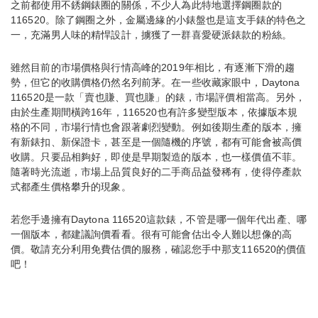
之前都使用不銹鋼錶圈的關係，不少人為此特地選擇鋼圈款的
116520。除了鋼圈之外，金屬邊緣的小錶盤也是這支手錶的特色之
一，充滿男人味的精悍設計，擄獲了一群喜愛硬派錶款的粉絲。
雖然目前的市場價格與行情高峰的2019年相比，有逐漸下滑的趨
勢，但它的收購價格仍然名列前茅。在一些收藏家眼中，Daytona
116520是一款「賣也賺、買也賺」的錶，市場評價相當高。另外，
由於生產期間橫跨16年，116520也有許多變型版本，依據版本規
格的不同，市場行情也會跟著劇烈變動。例如後期生產的版本，擁
有新錶扣、新保證卡，甚至是一個隨機的序號，都有可能會被高價
收購。只要品相夠好，即使是早期製造的版本，也一樣價值不菲。
隨著時光流逝，市場上品質良好的二手商品益發稀有，使得停產款
式都產生價格攀升的現象。
若您手邊擁有Daytona 116520這款錶，不管是哪一個年代出產、哪
一個版本，都建議詢價看看。很有可能會估出令人難以想像的高
價。敬請充分利用免費估價的服務，確認您手中那支116520的價值
吧！