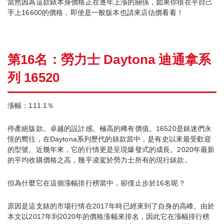
當然因為這款錶本身價格正在逐年上漲的關係，如果你很在乎自己
手上16600的價格，即使是一般版本也請來店估價看看！
第16名：勞力士 Daytona 迪通拿系
列 16520
漲幅：111.1％
停產絕版款。卓越的設計感。極高的稀有價值。16520是錶迷們永
恆的嚮往，在Daytona系列歷代的錶款當中，是有史以來最受歡迎
的型號。近幾年來，它的行情更是呈現爆發式的成長。2020年最新
的平均收購價格之高，幾乎凌駕於勞力士所有的現行錶款。
但為什麼它在這個漲幅排行榜當中，卻僅止步於16名呢？
原因是這支錶的市場行情在2017年時已經來到了自身的高峰。由於
本文以2017年到2020年的價格漲幅來排名，因此它在漲幅排行榜