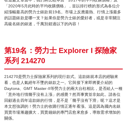
「2020年5月此時的平均收購價格」，並以排行榜的形式為各位介
紹漲幅最高的勞力士錶款前19名。市場上反應最熱、行情上漲最多
的話題錶款是哪一支？如果你是勞力士錶的愛好者，或是非常關注
高級名錶的錶迷，千萬別錯過以下的內容！
第19名：勞力士 Explorer I 探險家
系列 214270
214270是勞力士探險家系列的現行款式。這款錶就本店的經驗來
看，也是人氣經年不墜的錶款之一。它與接下來即將要介紹的
Daytona、GMT Master-II等勞力士的兩大台柱相比，是否給人一種
「意外地行情幾乎沒有上漲」的感覺？然而事實並非如此。請各位
回顧過去四年這款錶的行情，是不是「幾乎沒有下滑」呢？這才是
本文想強調的！勞力士的收購行情正逐年看漲。這是因為國內名錶
買賣市場漸趨擴大，買賣鐘錶的專門店愈來愈多，導致需求增加的
關係。