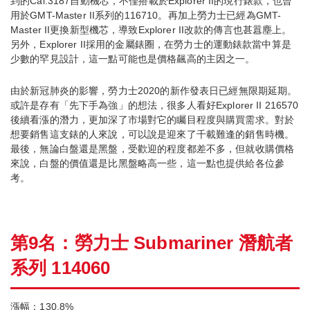
到的Cal.3187自動機芯，不僅搭載於Explorer II的現行錶款，也曾
用於GMT-Master II系列的116710。再加上勞力士已經為GMT-
Master II更換新型機芯，導致Explorer II改款的傳言也甚囂塵上。
另外，Explorer II採用的金屬錶圈，在勞力士的運動錶款當中算是
少數的罕見設計，這一點可能也是價格飆高的主因之一。
由於新冠肺炎的影響，勞力士2020的新作發表日已經無限期延期。
或許是存有「先下手為強」的想法，很多人看好Explorer II 216570
後續看漲的潛力，更加深了市場對它的矚目程度與購買需求。對於
想要銷售這支錶的人來說，可以說是迎來了千載難逢的銷售時機。
最後，無論白盤還是黑盤，受歡迎的程度都差不多，但就收購價格
來說，白盤的價值還是比黑盤略高一些，這一點也提供給各位參
考。
第9名：勞力士 Submariner 潛航者
系列 114060
漲幅：130.8%