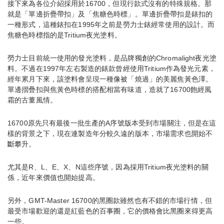
接下來為各位介紹採用於16700，但現行款式沒有的特殊規格。那
就是「單邊折疊帶扣」及「焦糖色時標」。單邊折疊帶扣是錶扣的
一種形式，這種錶扣在1995年之前是勞力士錶經常使用的設計。而
焦糖色時標指的是Tritium夜光塗料。
勞力士目前統一使用的發光塗料，是品牌獨創的Chromalight夜光塗
料。不過在1997年左右製造的錶款曾經使用Tritium作為發光元素，
經年累月下來，該塗料會呈現一種像被「燒過」的美麗焦黃色澤。
單邊摺疊扣與焦黃色時標的搭配相當有味道，造就了16700飽經風
霜的古董風情。
16700原先只有最後一批生產的A序號版本受到市場關注，但是在這
樣的背景之下，現在連製造年分較久遠的版本，市場需求也開始不
斷攀升。
尤其是R、L、E、X、N這些序號，因為採用Tritium夜光塗料的關
係，近年來價值也開始提高。
另外，GMT-Master 16700的黑圈款雖然也有不錯的市場行情，但
最受市場歡迎的還是紅藍色的百事圈，它的價格會比黑圈來得更高
一些。