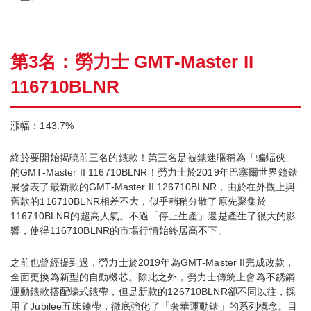
第3名：勞力士 GMT-Master II
116710BLNR
漲幅：143.7%
終於要開始揭曉前三名的錶款！第三名是被錶迷暱稱為「蝙蝠俠」
的GMT-Master II 116710BLNR！勞力士於2019年巴塞爾世界鐘錶
展發表了最新款的GMT-Master II 126710BLNR，由於在外觀上與
舊款的116710BLNR相差不大，似乎稍稍分散了原先聚集於
116710BLNR的超高人氣。不過「停止生產」還是產生了很大的影
響，使得116710BLNR的市場行情始終居高不下。
之前也曾經提到過，勞力士於2019年為GMT-Master II完成改款，
全面更換為新型的自動機芯。除此之外，勞力士傳統上會為不銹鋼
運動錶款搭配蠔式錶帶，但是新款的126710BLNR卻不同以往，採
用了Jubilee五珠鍊帶，徹底強化了「奢華運動錶」的系列概念。目