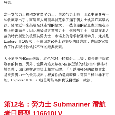
升高。
當一支勞力士被稱為古董勞力士、舊裝勞力士時，印象中總會有一
些收藏家出手，而這些人可能早就蒐集了滿手勞力士或其它高級名
錶。隨著近年來高級名錶市場的擴大，一些老錶的銷量也開始在市
場上嶄露頭角，因此無論是古董勞力士、舊裝勞力士，或是在那之
後的時代製造的後舊裝勞力士，市場上的需求都逐漸攀升。尤其是
Explorer II 16570，不僅因為它是上述類型的經典款，也因為它集
合了許多現行款式找不到的經典要素。
大小適中的40mm錶殼、紅色的24小時指針……等，都是現行款式
沒有的特色。另外，也因為這支錶在5位數型號的錶款當中價格相
對合理，因此在交易市場上相當活躍。「可以用極好的價格賣出」
是投資勞力士的最高境界，根據你的購買時機，這個目標並非不可
能。Explorer II 16570就是可能為你實現目標的一款錶。
第12名：勞力士 Submariner 潛航
者日曆型 116610LV