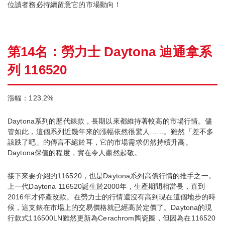
位讀者務必持續留意它的市場動向！
第14名：勞力士 Daytona 迪通拿系
列 116520
漲幅：123.2%
Daytona系列的歷代錶款，長期以來都維持著較高的市場行情。儘
管如此，這個系列近幾年來的漲幅依然很驚人……。雖然「差不多
該跌了吧」的傳言不絕於耳，它的市場需求仍然持續升高。
Daytona保值的程度，實在令人肅然起敬。
接下來要介紹的116520，也是Daytona系列高價行情的推手之一。
上一代Daytona 116520誕生於2000年，生產期間相當長，直到
2016年才停產改款。在勞力士的行情還沒有高到現在這個地步的時
候，這支錶在市場上的交易價格就已經高於定價了。Daytona的現
行款式116500LN雖然更新為Cerachrom陶瓷圈，但因為在116520