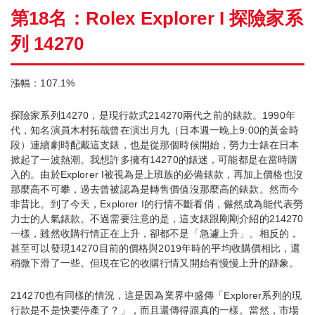
第18名：Rolex Explorer I 探險家系
列 14270
漲幅：107.1%
探險家系列14270，是現行款式214270兩代之前的錶款。1990年
代，知名演員木村拓哉曾在演出月九（日本週一晚上9:00的黃金時
段）連續劇時配戴這支錶，也是從那個時候開始，勞力士錶在日本
掀起了一波熱潮。我想許多擁有14270的錶迷，可能都是在當時購
入的。由於Explorer I被視為是上班族的必備錶款，再加上價格也沒
那麼高不可攀，過去曾被認為是轉售價值沒那麼高的錶款。然而今
非昔比。到了今天，Explorer I的行情不斷看俏，儼然成為能代表勞
力士的人氣錶款。不過需要注意的是，這支錶跟剛剛介紹的214270
一樣，雖然收購行情正在上升，卻都不是「急遽上升」。相反的，
甚至可以發現14270目前的價格與2019年時的平均收購價相比，還
稍微下滑了一些。但現在它的收購行情又開始有慢慢上升的跡象。
214270也有同樣的情況，這是因為業界中盛傳「Explorer系列的現
行款是不是快要停產了？」，而且還傳得跟真的一樣。當然，市場