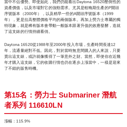
當中不佔優勢。即使如此，我們仍能看出Daytona 16520壓倒性的
資產價值，以及市場對它的強勁需求。尤其是較晚期生產的P開頭
序號版本（2000年），以及稍早一些的A開頭序號版本（1999
年），更是拉高整體價格平均的兩個版本。再加上勞力士專屬的獨
特現象，就是稀有版本會帶動一般版本跟著升值的效應發酵，造就
了這支錶的行情持續看俏。
Daytona 16520從1988年至2000年投入市場，生產時間長達12
年，流通量絕對不低。因此，對於當時無意間購入的人來說，只要
賣出這支錶，或許就像獲得了一筆意外之財。當然，即便你在近幾
年才購入這支錶，它的收購行情也仍在逐步上漲當中，一樣是迎來
了不錯的販售時機。
第15名：勞力士 Submariner 潛航
者系列 116610LN
漲幅：115.9%