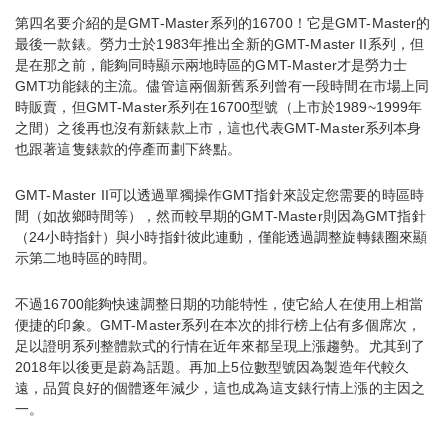
第四名要介紹的是GMT-Master系列的16700！它是GMT-Master的
最後一款錶。勞力士於1983年推出全新的GMT-Master II系列，但
是在那之前，能夠同時顯示兩地時區的GMT-Master才是勞力士
GMT功能錶的主流。儘管這兩個新舊系列曾有一段時間在市場上同
時販賣，但GMT-Master系列在16700型號（上市於1989~1999年
之間）之後再也沒有新錶款上市，這也代表GMT-Master系列本身
也跟著這隻錶款的停產而劃下終點。
GMT-Master II可以透過單獨操作GMT指針來設定您需要的時區時
間（如故鄉時間等），然而較早期的GMT-Master則因為GMT指針
（24小時指針）與小時指針彼此連動，僅能透過調整旋轉錶圈來顯
示第二地時區的時間。
不過16700能夠快速調整日期的功能特性，使它給人在使用上相當
便捷的印象。GMT-Master系列在本次的排行榜上佔有多個席次，
足以證明系列整體款式的行情在近年來都呈現上漲趨勢。尤其到了
2018年以後更是蔚為話題。再加上5位數型號因為製造年代較久
遠，品質良好的個體逐年減少，這也成為這支錶行情上漲的主因之
一。