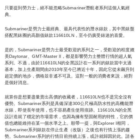
只要提到勞力士，絕不能忽略Submariner潛航者系列這個人氣經
典。
Submariner是勞力士最經典、最具代表性的潛水錶款，其中黑錶盤
搭配黑錶圈的高顏值錶款116610LN，至今仍廣受錶迷的喜愛。
是的，Submariner是勞力士最受歡迎的系列之一，受歡迎的程度媲
美Daytonar、GMT-Master II，都是影響勞力士整體行情的超人氣
系列。不過，由於116610LN的全黑設計在一系列的錶款當中太過
基本，加上生產期間由2010年至今已將近十年，因此它從未飆升到
超定價的地步，價格並非遙不可及。這對一般的消費者來說，絕對
是個好消息。
就算你是想要盡量賣出高價的收藏者，116610LN也不是完全沒有
優勢。Submariner系列是具備深達300公尺極高防水性的高機能潛
水錶，即使長年使用，也不容易產生使用痕跡。116610LN的全黑
設計造就了穩定的市場需求，也因為擁有堅固耐用的特性，它的價
值也總能維持在某一個水準之上。順帶一提，與Explorer I相同，
Submariner系列錶款在停止生產（改版）之後也有行情上漲的趨
勢。Submariner系列的行情目前持續上漲，或許就歸因於此。請各