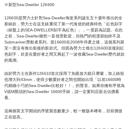
※新型Sea-Dweller 126600
126600是勞力士針對Sea-Dweller海使系列誕生五十週年推出的全
新錶款，勞力士在這支錶重現了第一代海使的經典特色「紅色刻字
（錶盤上的SEA-DWELLER刻字為紅色）」，一度蔚為話題。在此
之前，Sea-Dweller雖然一直很受歡迎，但熱門的程度卻始終不及
Submariner潛航者系列。當16600在2008年停產之後，這個系列甚
至一度沒有推出銜接的新款式。但因為勞力士推出126600並復刻紅
色刻字，於是在愛好者之間又興起了一波收藏Sea-Dweller歷代錶款
的風潮。
由於勞力士在新作126610首次採用了魚眼放大鏡日曆窗，加上錶殼
也增大到43mm，使得少數愛好者之間也開始出現「以前16600時
代精緻小巧的Sea-Dweller比較好！！」的聲音。如果你擁有序號為
V或M開頭的Sea-Dweller 16600手錶，請一定要到店面去估價看
看。
這兩個英文字開頭的序號製造數量少，較一般版本稀有，目前價值
正在提高。