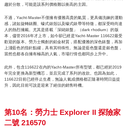
趨於分散，可能是該系列價格難以衝高的主因。
不過，Yacht-Master不僅擁有優雅高貴的氣質，更具備洗鍊的運動
感，諸如旋轉錶圈、蠔式錶殼以及蠔式錶帶等特徵，都深受時尚達
人的熱烈擁戴。尤其是搭載「深銠錶盤」（dark rhodium）的版
本，儘管2016年才上市，如今卻已經是Yacht-Master 116622最受
歡迎的版本。勞力士獨創的鉑金材質，搭配優雅的深色錶盤，再加
上淺藍色的指針點綴，具有其特殊性。無論是藍色盤還是銀色盤，
當然也都各自擁有極高的人氣，市場行情也都同步上升中。
此外，包含116622在內的Yacht-Master所有型號，都已經於2019
年完全更換為新型機芯，並且完成了系列的改款。也因為如此，
116622目前已經停止生產，無論人氣或價格都正隨著時間日益提
升，因此目前可說是迎來了絕佳的銷售時機。
第10名：勞力士 Explorer II 探險家
二號 216570