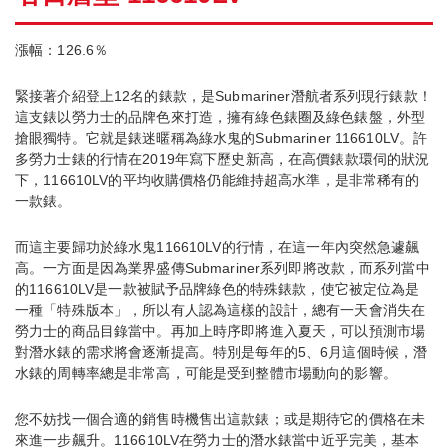
漲幅：126.6％
緊接著介紹登上12名的錶款，是Submariner潛航者系列現行錶款！
這支錶以勞力士的品牌色來打造，擁有綠色錶圈及綠色錶盤，外型
搶眼獨特。它就是錶迷暱稱為綠水鬼的Submariner 116610LV。許
多勞力士錶的行情在2019年寫下歷史新高，在高價錶款環伺的狀況
下，116610LV的平均收購價格仍能維持超高水準，是非常稀有的
一款錶。
而這主要歸功於綠水鬼116610LV的行情，在這一年內突然急遽飆
高。一方面是因為業界盛傳Submariner系列即將改款，而系列當中
的116610LV是一款被賦予品牌綠色的特殊錶款，使它被定位為是
一種「特殊版本」，所以有人認為這樣的設計，總有一天會消失在
勞力士的商品目錄當中。再加上時序即將進入夏天，可以預測市場
對潛水錶的需求將會逐漸提高。特別是每年的5、6月這個時候，潛
水錶的周轉率總是非常高，可能是受到整體市場動向的影響。
您不妨找一個合適的銷售時機售出這款錶；或是期待它的價格在未
來進一步飆升。116610LV在勞力士的潛水錶當中近乎完美，基本