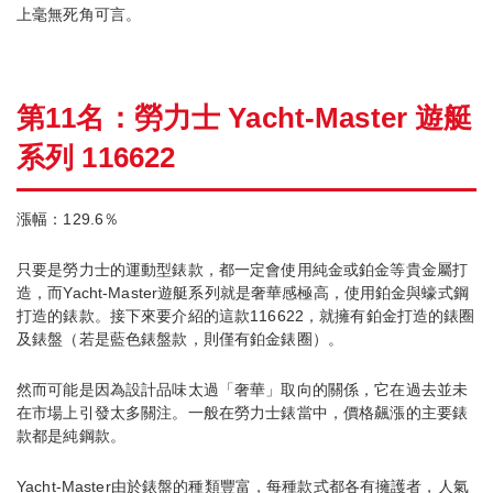
上毫無死角可言。
第11名：勞力士 Yacht-Master 遊艇
系列 116622
漲幅：129.6％
只要是勞力士的運動型錶款，都一定會使用純金或鉑金等貴金屬打
造，而Yacht-Master遊艇系列就是奢華感極高，使用鉑金與蠔式鋼
打造的錶款。接下來要介紹的這款116622，就擁有鉑金打造的錶圈
及錶盤（若是藍色錶盤款，則僅有鉑金錶圈）。
然而可能是因為設計品味太過「奢華」取向的關係，它在過去並未
在市場上引發太多關注。一般在勞力士錶當中，價格飆漲的主要錶
款都是純鋼款。
Yacht-Master由於錶盤的種類豐富，每種款式都各有擁護者，人氣