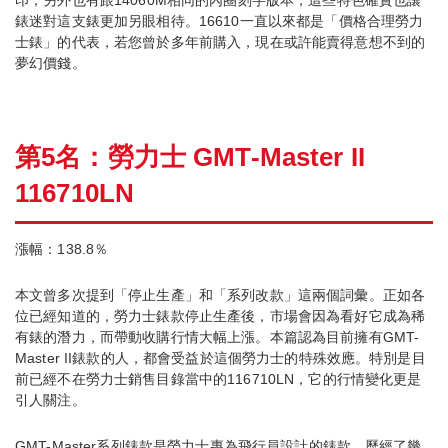
錶迷對這支錶更加另眼相待。16610一直以來都是「價格合理勞力
士錶」的代表，若您曾於多年前購入，現在或許能賣得意想不到的
夢幻價錢。
第5名：勞力士 GMT-Master II
116710LN
漲幅：138.8％
本文曾多次提到「停止生產」和「系列改款」這兩個詞彙。正如各
位已經知道的，勞力士錶款停止生產後，市場會因為看好它成為稀
有錶的潛力，而帶動收購行情大幅上漲。本篇認為目前擁有GMT-
Master II錶款的人，都會受益於這個勞力士的特殊效應。特別是目
前已經不在勞力士銷售目錄當中的116710LN，它的行情變化更是
引人關注。
GMT-Master系列錶款是勞力士專為飛行員設計的錶款。歷經了幾