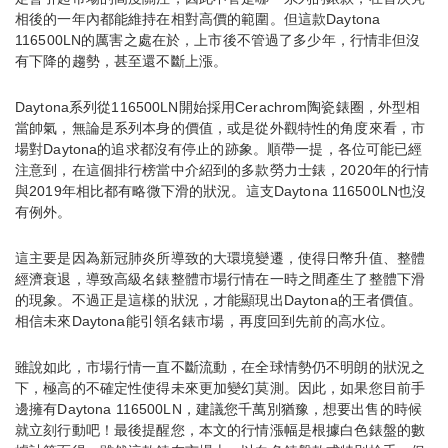
相後的一年內都能維持在相對高價的範圍。但這款Daytona
116500LN的厲害之處在於，上市後不管過了多少年，行情非但沒
有下降的趨勢，甚至還不斷上漲。
Daytona系列從116500LN開始採用Cerachrom陶瓷錶圈，外型相
當帥氣，無論是系列本身的價值，或是從外觀特性的角度來看，市
場對Daytona的追求都沒有停止的跡象。順帶一提，各位可能已經
注意到，在這個排行榜當中介紹到的多款勞力士錶，2020年的行情
與2019年相比都有略微下滑的狀況。這支Daytona 116500LN也沒
有例外。
這主要是因為新冠肺炎所導致的大環境變遷，使得日幣升值、整體
經濟衰退，導致高級名錶整體市場行情在一時之間產生了整體下滑
的現象。不過正是這樣的狀況，才能顯現出Daytona的王者價值。
相信未來Daytona能引領名錶市場，再度回到先前的高水位。
雖說如此，市場行情一直不斷流動，在全球情勢仍不明朗的狀況之
下，極高的不確定性使得未來更加變幻莫測。因此，如果您目前手
邊擁有Daytona 116500LN，建議您千萬別猶豫，想要出售的時候
就立刻行動吧！最後提醒您，本文的行情漲幅是根據白色錶盤的數