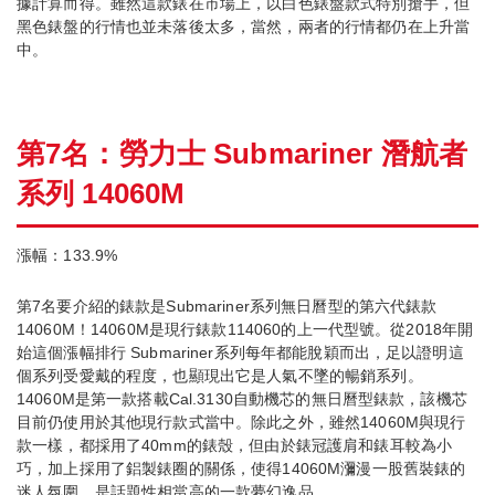
據計算而得。雖然這款錶在市場上，以白色錶盤款式特別搶手，但
黑色錶盤的行情也並未落後太多，當然，兩者的行情都仍在上升當
中。
第7名：勞力士 Submariner 潛航者
系列 14060M
漲幅：133.9%
第7名要介紹的錶款是Submariner系列無日曆型的第六代錶款
14060M！14060M是現行錶款114060的上一代型號。從2018年開
始這個漲幅排行 Submariner系列每年都能脫穎而出，足以證明這
個系列受愛戴的程度，也顯現出它是人氣不墜的暢銷系列。
14060M是第一款搭載Cal.3130自動機芯的無日曆型錶款，該機芯
目前仍使用於其他現行款式當中。除此之外，雖然14060M與現行
款一樣，都採用了40mm的錶殼，但由於錶冠護肩和錶耳較為小
巧，加上採用了鋁製錶圈的關係，使得14060M瀰漫一股舊裝錶的
迷人氛圍，是話題性相當高的一款夢幻逸品。