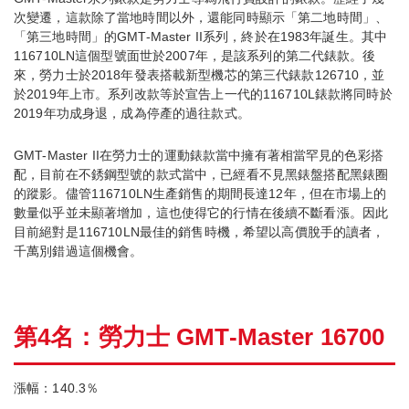
次變遷，這款除了當地時間以外，還能同時顯示「第二地時間」、
「第三地時間」的GMT-Master II系列，終於在1983年誕生。其中
116710LN這個型號面世於2007年，是該系列的第二代錶款。後
來，勞力士於2018年發表搭載新型機芯的第三代錶款126710，並
於2019年上市。系列改款等於宣告上一代的116710L錶款將同時於
2019年功成身退，成為停產的過往款式。
GMT-Master II在勞力士的運動錶款當中擁有著相當罕見的色彩搭
配，目前在不銹鋼型號的款式當中，已經看不見黑錶盤搭配黑錶圈
的蹤影。儘管116710LN生產銷售的期間長達12年，但在市場上的
數量似乎並未顯著增加，這也使得它的行情在後續不斷看漲。因此
目前絕對是116710LN最佳的銷售時機，希望以高價脫手的讀者，
千萬別錯過這個機會。
第4名：勞力士 GMT-Master 16700
漲幅：140.3％