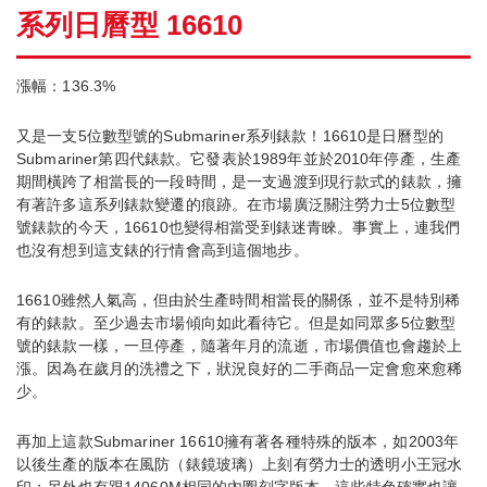
系列日曆型 16610
漲幅：136.3%
又是一支5位數型號的Submariner系列錶款！16610是日曆型的
Submariner第四代錶款。它發表於1989年並於2010年停產，生產
期間橫跨了相當長的一段時間，是一支過渡到現行款式的錶款，擁
有著許多這系列錶款變遷的痕跡。在市場廣泛關注勞力士5位數型
號錶款的今天，16610也變得相當受到錶迷青睞。事實上，連我們
也沒有想到這支錶的行情會高到這個地步。
16610雖然人氣高，但由於生產時間相當長的關係，並不是特別稀
有的錶款。至少過去市場傾向如此看待它。但是如同眾多5位數型
號的錶款一樣，一旦停產，隨著年月的流逝，市場價值也會趨於上
漲。因為在歲月的洗禮之下，狀況良好的二手商品一定會愈來愈稀
少。
再加上這款Submariner 16610擁有著各種特殊的版本，如2003年
以後生產的版本在風防（錶鏡玻璃）上刻有勞力士的透明小王冠水
印；另外也有跟14060M相同的內圈刻字版本，這些特色確實也讓