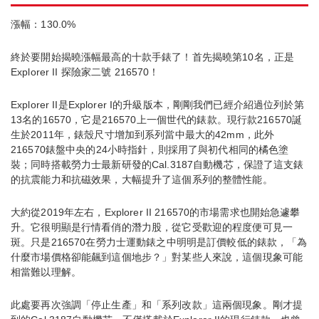
漲幅：130.0%
終於要開始揭曉漲幅最高的十款手錶了！首先揭曉第10名，正是
Explorer II 探險家二號 216570！
Explorer II是Explorer I的升級版本，剛剛我們已經介紹過位列於第
13名的16570，它是216570上一個世代的錶款。現行款216570誕
生於2011年，錶殼尺寸增加到系列當中最大的42mm，此外
216570錶盤中央的24小時指針，則採用了與初代相同的橘色塗
裝；同時搭載勞力士最新研發的Cal.3187自動機芯，保證了這支錶
的抗震能力和抗磁效果，大幅提升了這個系列的整體性能。
大約從2019年左右，Explorer II 216570的市場需求也開始急遽攀
升。它很明顯是行情看俏的潛力股，從它受歡迎的程度便可見一
斑。只是216570在勞力士運動錶之中明明是訂價較低的錶款，「為
什麼市場價格卻能飆到這個地步？」對某些人來說，這個現象可能
相當難以理解。
此處要再次強調「停止生產」和「系列改款」這兩個現象。剛才提