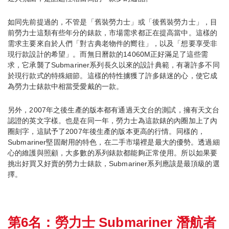
如同先前提過的，不管是「舊裝勞力士」或「後舊裝勞力士」，目
前勞力士這類有些年分的錶款，市場需求都正在提高當中。這樣的
需求主要來自於人們「對古典老物件的嚮往」，以及「想要享受非
現行款設計的希望」。而無日曆款的14060M正好滿足了這些需
求，它承襲了Submariner系列長久以來的設計典範，有著許多不同
於現行款式的特殊細節。這樣的特性擄獲了許多錶迷的心，使它成
為勞力士錶款中相當受愛戴的一款。
另外，2007年之後生產的版本都有通過天文台的測試，擁有天文台
認證的英文字樣。也是在同一年，勞力士為這款錶的內圈加上了內
圈刻字，這賦予了2007年後生產的版本更高的行情。同樣的，
Submariner堅固耐用的特色，在二手市場裡是最大的優勢。透過細
心的維護與照顧，大多數的系列錶款都能夠正常使用。所以如果要
挑出好買又好賣的勞力士錶款，Submariner系列應該是最頂級的選
擇。
第6名：勞力士 Submariner 潛航者