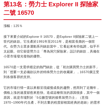
第13名：勞力士 Explorer II 探險家
二號 16570
漲幅：125％
接下來要介紹的Explorer II 16570，是Explorer II探險家二號上一
世代的錶款。它生產於1991年至2011年，是相當長壽的一個世
代。在勞力士眾多運動系列錶款當中，它看起來有些低調，似乎不
太起眼。但它卻是勞力士「專為洞穴探險家」設計的錶款，具備在
小眾市場發光發熱的優勢。
16570是一支需求穩定的熱門錶款，從「初次購買勞力士的新手」
到「想要一支必備款以外的特殊勞力士的收藏家」，16570廣泛受
到各個客群的支持。
它的市場行情一直以來都呈現緩慢成長的趨勢，然而到了近幾年，
價格上漲的速度卻愈來愈快。造成這種情況的原因很多，其中一個
原因，就是市場對於「5位數型號的後舊裝勞力士」（意指
1970~1990年代生產，不到古董的程度卻相當經典的老錶）的需求