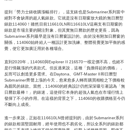
提到「勞力士錶收購漲幅排行」，這支錶也是Submariner系列當中
絕對不會缺席的超人氣錶款。它就是沒有日期窗放大鏡的無日曆型
錶款114060！雖然目前116610LN和116610LV這兩支有日期窗的
錶款是市場主要的關注對象，但其實無日曆款的歷史更長，因為
Submariner系列最早是沒有日曆窗設計的。由於沒有附加日曆窗的
關係，114060始終給人一種設計更加洗練、整體視覺更加平衡的感
覺，使它更加廣泛用於各種場合。
直到2020年，114060與Explorer II 216570一樣定價不高，也絕不
是行情飆漲的代表款式。但反過來說，這種「負擔得起的價格」，
反而可以創造更多需求。在Daytona、GMT-Master II和日曆型
Submariner齊聲上漲的今天，愈來愈多人轉而購買相較之下價格較
為親民的錶款。當然，114060的經典設計仍然深深吸引著認為「無
日曆款最棒！」的錶迷，這使得它本身的超強人氣也在市場行情上
發揮了不小的作用。在這樣的背景之下，114060的收購價格至今仍
不斷向上成長。
進一步來說，正如在116610LN曾經提到的，由於Submariner系列
的錶款相當堅固耐用，經年使用也不易劣化，所以全系列的錶款都
能在二手市場上維持不錯的買賣熱度。綜觀上述種種原因，即使不