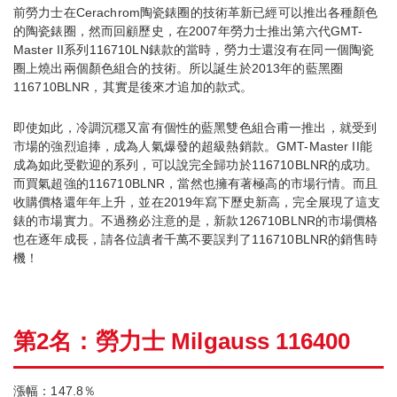
前勞力士在Cerachrom陶瓷錶圈的技術革新已經可以推出各種顏色
的陶瓷錶圈，然而回顧歷史，在2007年勞力士推出第六代GMT-
Master II系列116710LN錶款的當時，勞力士還沒有在同一個陶瓷
圈上燒出兩個顏色組合的技術。所以誕生於2013年的藍黑圈
116710BLNR，其實是後來才追加的款式。
即使如此，冷調沉穩又富有個性的藍黑雙色組合甫一推出，就受到
市場的強烈追捧，成為人氣爆發的超級熱銷款。GMT-Master II能
成為如此受歡迎的系列，可以說完全歸功於116710BLNR的成功。
而買氣超強的116710BLNR，當然也擁有著極高的市場行情。而且
收購價格還年年上升，並在2019年寫下歷史新高，完全展現了這支
錶的市場實力。不過務必注意的是，新款126710BLNR的市場價格
也在逐年成長，請各位讀者千萬不要誤判了116710BLNR的銷售時
機！
第2名：勞力士 Milgauss 116400
漲幅：147.8％