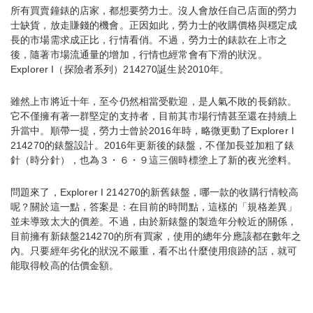
所有買賣鐘錶的店家，都想要勞力士。沒人會放任自己店面的勞力
士缺貨，放走賺錢的機會。正因如此，勞力士的收購價格與穩定成
長的市場需求成正比，行情看俏。不過，勞力士的錶款在上市之
後，隨著市場流通量的增加，行情也經常會有下滑的狀況。
Explorer I（探險者系列）214270誕生於2010年。
雖然上市將近十年，至今仍然相當受歡迎，是人氣不敗的長銷款。
它不僅擁有著一群堅定的支持者，目前其市場行情甚至還在持續上
升當中。順帶一提，勞力士曾於2016年時，略微更動了Explorer I
214270的錶盤設計。2016年更新後的錶盤，不僅加長並加粗了錶
針（時分針），也為３・６・９這三個時標塗上了新的夜光塗料。
問題來了，Explorer I 214270的新舊錶盤，哪一款的收購行情較高
呢？關於這一點，答案是：在目前的時間點，這樣的「規格差異」
並未導致太大的價差。不過，由於新錶盤的製造年分較近的關係，
目前擁有新錶盤214270的所有買家，使用的總年分應該都在數年之
內。只要經年劣化的狀況不嚴重，看不出什麼使用痕跡的話，就可
能取得較高的估價金額。