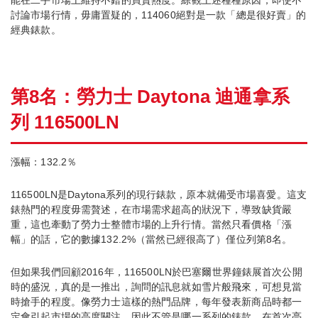
討論市場行情，毋庸置疑的，114060絕對是一款「總是很好賣」的
經典錶款。
第8名：勞力士 Daytona 迪通拿系
列 116500LN
漲幅：132.2％
116500LN是Daytona系列的現行錶款，原本就備受市場喜愛。這支
錶熱門的程度毋需贅述，在市場需求超高的狀況下，導致缺貨嚴
重，這也牽動了勞力士整體市場的上升行情。當然只看價格「漲
幅」的話，它的數據132.2%（當然已經很高了）僅位列第8名。
但如果我們回顧2016年，116500LN於巴塞爾世界鐘錶展首次公開
時的盛況，真的是一推出，詢問的訊息就如雪片般飛來，可想見當
時搶手的程度。像勞力士這樣的熱門品牌，每年發表新商品時都一
定會引起市場的高度關注，因此不管是哪一系列的錶款，在首次亮