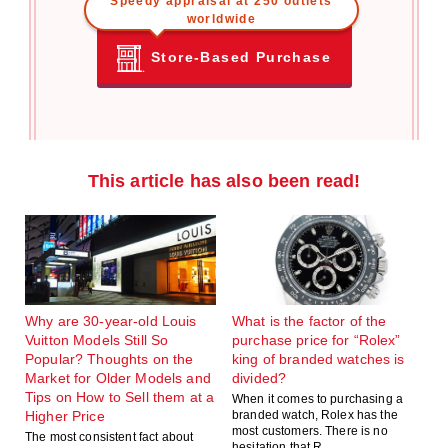
Speedy appraisal at 250 outlets
worldwide
Store-Based Purchase
This article has also been read!
Why are 30-year-old Louis
What is the factor of the
Vuitton Models Still So
purchase price for “Rolex”
Popular? Thoughts on the
king of branded watches is
Market for Older Models and
divided?
Tips on How to Sell them at a
When it comes to purchasing a
Higher Price
branded watch, Rolex has the
most customers. There is no
The most consistent fact about
hesitation that R……