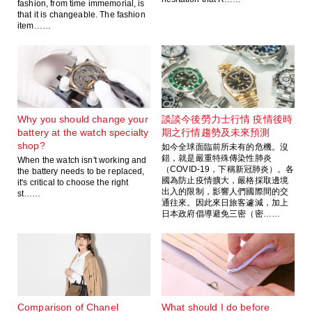
fashion, from time immemorial, is
that it is changeable. The fashion
item……
Why you should change your
談談今後勞力士行情 疫情後時
battery at the watch specialty
期之行情趨勢及未來預測
shop?
如今全球面臨前所未有的危機。沒
錯，就是嚴重特殊傳染性肺炎
When the watch isn't working and
（COVID-19，下稱新冠肺炎）。各
the battery needs to be replaced,
國為防止疫情擴大，嚴格採取邊境
it's critical to choose the right
出入的限制，影響人們國際間的交
st……
通往來。因此來日旅客遽減，加上
日本政府倡導避免三密（密……
Comparison of Chanel
What should I do before