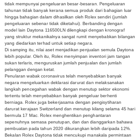
tidak mempunyai pengeluaran besar-besaran. Pengeluaran
tahunan tidak banyak kerana semua produk dari bahagian luar
hingga bahagian dalam dihasilkan oleh Rolex sendiri (jumlah
pengeluaran sebenar tidak diketahui). Berbanding dengan
model lain Daytona 116500LN dilengkapi dengan kronograf
yang struktur mekanikalnya sangat rumit menyebabkan bilangan
yang diedarkan terhad untuk setiap negara.
Di samping itu, nilai aset menjadikan penjualan semula Daytona
lebih popular. Oleh itu, Rolex menyimpan inventori jam tangan
sukan terlaris, menguruskan jumlah penjualan dan jumlah
pelanggan dengan ketat.
Penularan wabak coronavirus telah menyebabkan banyak
negara mengeluarkan deklarasi darurat dan melaksanakan
langkah pencegahan wabak dengan menutup sektor ekonomi
tertentu telah menyebabkan banyak pengeluar berhenti
berniaga. Rolex juga bekerjasama dengan pengisytiharan
darurat kerajaan Switzerland dan menutup kilang selama 45 hari
bermula 17 Mac. Rolex menghentikan penghantaran
sepenuhnya semasa penutupan, dan dan dianggarkan bahawa
pembuatan pada tahun 2020 dikurangkan lebih daripada 12%.
Bekalan Rolex Daytona tidak mencukupi manakala permintaan