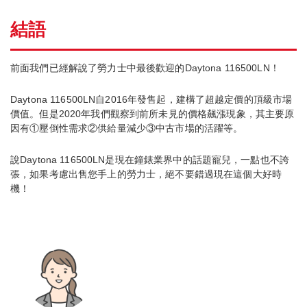
結語
前面我們已經解說了勞力士中最後歡迎的Daytona 116500LN！
Daytona 116500LN自2016年發售起，建構了超越定價的頂級市場
價值。但是2020年我們觀察到前所未見的價格飆漲現象，其主要原
因有①壓倒性需求②供給量減少③中古市場的活躍等。
說Daytona 116500LN是現在鐘錶業界中的話題寵兒，一點也不誇
張，如果考慮出售您手上的勞力士，絕不要錯過現在這個大好時
機！