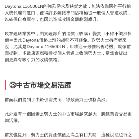
Daytona 116500LN的強烈需求及缺貨之故，無法依靠國外平行輸
入或代理商進口，使得許多鐘錶專門店積極從一般個人管道收購，
以確保自身庫存，也因此造成收購金額劇烈攀升。
現在鐘錶業界中，由於鐘錶店的進價（收購）變貴⇒不得不調漲售
價⇒因此Daytona價格上漲的趨勢不可避免。對勞力士持有者來
說，尤其是Daytona 116500LN，即將迎來最佳出售時機。就像前
面提到，多數店家都積極從個人管道上收購勞力士，當然會提出一
個更具有吸引力的收購價格。
③中古市場交易活躍
前面我們提到了由於供需失衡，導致勞力士價格高漲。
此外還有一個因素是勞力士的中古市場越來越大，腕錶買賣交易更
加活躍。
前文也提到，勞力士的資產價值之高是有目共睹，這種說法也行之