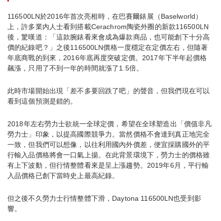
116500LN於2016年首次亮相時，在巴賽爾錶展（Baselworld）
上，許多業內人士看到搭載Cerachrom陶瓷外圈的新款116500LN
後，驚嘆道：「這款腕錶看來會成為爆款商品，也可能創下十分高
價的紀錄吧？」之後116500LN價格一度穩定在定價左右，但隨著
年底商戰的到來，2016年底再度突破定價。2017年下半年起價格
飆漲，只用了不到一年的時間就漲了1.5倍。
此時市場開始出現「差不多要回跌了吧」的聲音，但我們現在可以
看到這個預測是錯的。
2018年左右勞力士欲統一全球定價，希望在全球塑造出「價值非凡
勞力士」印象，以提高國際競爭力。當然價格不會達到真正地完全
一致，但我們可以想像，以往利用國內外價差，便宜採購國外的平
行輸入品價格將會一口氣上揚。在此背景環境下，勞力士的價格雖
有上下波動，但行情整體看來是呈上漲趨勢。2019年6月，平行輸
入品價格已創下當時史上最高紀錄。
但之後不久勞力士行情整體下滑，Daytona 116500LN也受到影
響。