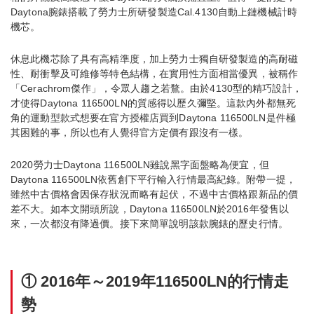
Daytona腕錶搭載了勞力士所研發製造Cal.4130自動上鏈機械計時
機芯。
休息此機芯除了具有高精準度，加上勞力士獨自研發製造的高耐磁
性、耐衝擊及可維修等特色結構，在實用性方面相當優異，被稱作
「Cerachrom傑作」，令眾人趨之若鶩。由於4130型的精巧設計，
才使得Daytona 116500LN的質感得以歷久彌堅。這款內外都無死
角的運動型款式想要在官方授權店買到Daytona 116500LN是件極
其困難的事，所以也有人覺得官方定價有跟沒有一樣。
2020勞力士Daytona 116500LN雖說黑字面盤略為便宜，但
Daytona 116500LN依舊創下平行輸入行情最高紀錄。附帶一提，
雖然中古價格會因保存狀況而略有起伏，不過中古價格跟新品的價
差不大。如本文開頭所說，Daytona 116500LN於2016年發售以
來，一次都沒有降過價。接下來簡單說明該款腕錶的歷史行情。
① 2016年～2019年116500LN的行情走
勢