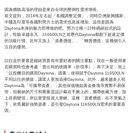
因為價格高漲的理由是來自全球的壓倒性需求增長。
前文提到，2018年左右起「各國調整定價」，同時亞洲新興國家、
中國及印度等各國對勞力士的需求也急速增加。這些是因為
Daytona本身的魅力而導致的吧。勞力士唯一計時碼錶款式的設
計，性能卓越非凡，116500LN之前歷代Daytona都創下超過定價
的頂級行情。近年又加上「資產價值」、「轉賣價值」這幾個引人
注目的優勢。
以往這些要素是鐘錶買賣長年愛好者的關注重點，現在一般使用者
在購買時也會考慮「賣出時的收購率（折現率）」再下決定，加上
「以投機目的購買Daytona」因素，使得賦予Daytona 116500LN
不同以往的價值，讓眾人更加追捧Daytona。此外，越來越多人視
Daytona為「可攜帶資產」，其他保值物如黃金條塊等實際不易保
管，但腕錶的尺寸和重量是設計戴在手腕上的，攜帶收藏方便，加
上容易變現，所以更受投資人青睞。這種「資產價值」在不景氣之
下，依舊屬於強勢資產，是引發Daytona 116500LN需求的重要原
因。