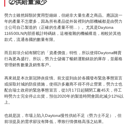
②供給量減少
勞力士雖然歸類於實用型鐘錶，但絕非大量生產之商品。應該說一
年的產量不怎麼多，因為所有產品從外裝裡到內部機械都是由勞力
士公司自己製造的（正確的生產量不明…）。尤其是Daytona
116500LN內部搭載計時碼錶，這種複雜的機械構造，相較於其他
款式，流通各國的數量有限。
而且前項介紹有關它的「資產價值」特性，所以使得Daytona轉賣
行為更為盛行。所以，勞力士儲備了暢銷運動錶款的庫存，並嚴格
管理銷售數量及銷售客戶。
再來就是本次新冠肺炎疫情。前文提到由於各國發布緊急事態宣言
或採取封城的防疫措施，使得許多廠商不得不停止營業，勞力士也
配合瑞士政府的緊急事態宣言，從3月17日起關閉工廠45天，停工
時勞力士完全停止出貨，預估2020年的製造時間會因此減少12%以
上。
也就是說，市場上陷入Daytona慢性供給不足（勞力士不足），但
前項提及的需求卻沒有降低，導致行情價格高漲之結果。