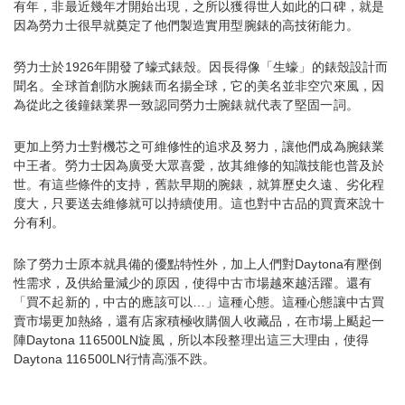
有年，非最近幾年才開始出現，之所以獲得世人如此的口碑，就是
因為勞力士很早就奠定了他們製造實用型腕錶的高技術能力。
勞力士於1926年開發了蠔式錶殼。因長得像「生蠔」的錶殼設計而
聞名。全球首創防水腕錶而名揚全球，它的美名並非空穴來風，因
為從此之後鐘錶業界一致認同勞力士腕錶就代表了堅固一詞。
更加上勞力士對機芯之可維修性的追求及努力，讓他們成為腕錶業
中王者。勞力士因為廣受大眾喜愛，故其維修的知識技能也普及於
世。有這些條件的支持，舊款早期的腕錶，就算歷史久遠、劣化程
度大，只要送去維修就可以持續使用。這也對中古品的買賣來說十
分有利。
除了勞力士原本就具備的優點特性外，加上人們對Daytona有壓倒
性需求，及供給量減少的原因，使得中古市場越來越活躍。還有
「買不起新的，中古的應該可以…」這種心態。這種心態讓中古買
賣市場更加熱絡，還有店家積極收購個人收藏品，在市場上颳起一
陣Daytona 116500LN旋風，所以本段整理出這三大理由，使得
Daytona 116500LN行情高漲不跌。