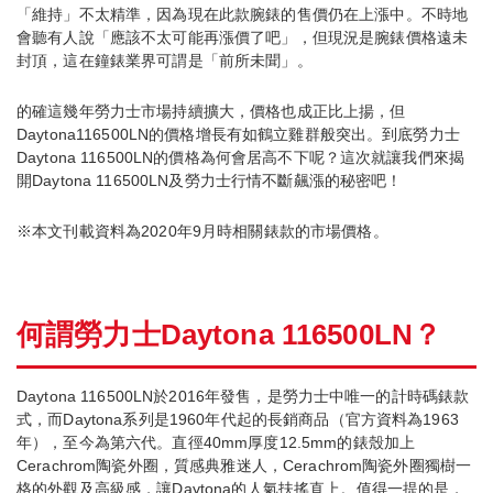
「維持」不太精準，因為現在此款腕錶的售價仍在上漲中。不時地
會聽有人說「應該不太可能再漲價了吧」，但現況是腕錶價格遠未
封頂，這在鐘錶業界可謂是「前所未聞」。
的確這幾年勞力士市場持續擴大，價格也成正比上揚，但
Daytona116500LN的價格增長有如鶴立雞群般突出。到底勞力士
Daytona 116500LN的價格為何會居高不下呢？這次就讓我們來揭
開Daytona 116500LN及勞力士行情不斷飆漲的秘密吧！
※本文刊載資料為2020年9月時相關錶款的市場價格。
何謂勞力士Daytona 116500LN？
Daytona 116500LN於2016年發售，是勞力士中唯一的計時碼錶款
式，而Daytona系列是1960年代起的長銷商品（官方資料為1963
年），至今為第六代。直徑40mm厚度12.5mm的錶殼加上
Cerachrom陶瓷外圈，質感典雅迷人，Cerachrom陶瓷外圈獨樹一
格的外觀及高級感，讓Daytona的人氣扶搖直上。值得一提的是，