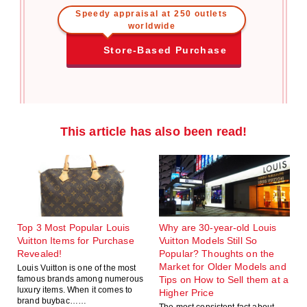
Speedy appraisal at 250 outlets
worldwide
Store-Based Purchase
This article has also been read!
Top 3 Most Popular Louis
Why are 30-year-old Louis
Vuitton Items for Purchase
Vuitton Models Still So
Revealed!
Popular? Thoughts on the
Market for Older Models and
Louis Vuitton is one of the most
famous brands among numerous
Tips on How to Sell them at a
luxury items. When it comes to
Higher Price
brand buybac……