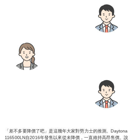
「差不多要降價了吧」是這幾年大家對勞力士的推測。Daytona
116500LN自2016年發售以來從未降價，一直維持高昂售價。說