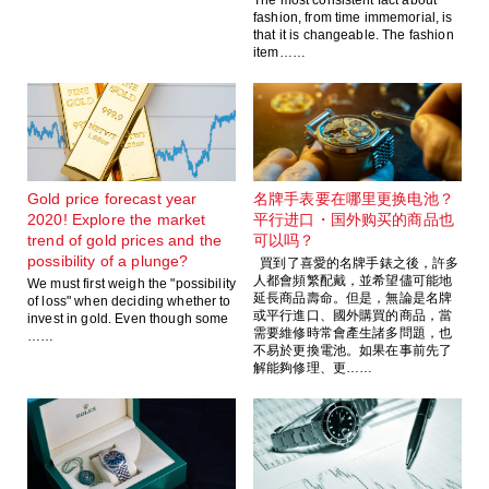
The most consistent fact about
fashion, from time immemorial, is
that it is changeable. The fashion
item……
Gold price forecast year
名牌手表要在哪里更换电池？
2020! Explore the market
平行进口・国外购买的商品也
trend of gold prices and the
可以吗？
possibility of a plunge?
買到了喜愛的名牌手錶之後，許多
人都會頻繁配戴，並希望儘可能地
We must first weigh the "possibility
延長商品壽命。但是，無論是名牌
of loss" when deciding whether to
或平行進口、國外購買的商品，當
invest in gold. Even though some
需要維修時常會產生諸多問題，也
……
不易於更換電池。如果在事前先了
解能夠修理、更……