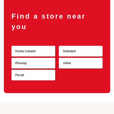
Find a store near
you
Kuala Lumpur
Selangor
Retu
Penang
Johor
Perak