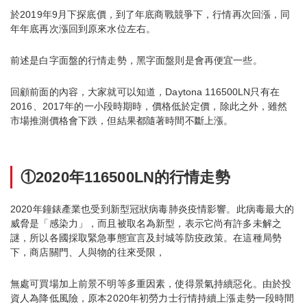
於2019年9月下探底價，到了年底商戰競爭下，行情再次回漲，同
年年底再次漲回到原來水位左右。
前述是白字面盤的行情走勢，黑字面盤則是會再便宜一些。
回顧前面的內容，大家就可以知道，Daytona 116500LN只有在
2016、2017年的一小段時期時，價格低於定價，除此之外，雖然
市場推測價格會下跌，但結果都隨著時間不斷上漲。
①2020年116500LN的行情走勢
2020年鐘錶產業也受到新型冠狀病毒肺炎疫情影響。此病毒最大的
威脅是「感染力」，而且被取名為新型，表示它尚有許多未解之
謎，所以各國採取緊急事態宣言及封城等防疫政策。在這種局勢
下，商店關門、人與物的往來受限，
無處可買場加上前景不明等多重因素，使得景氣持續惡化。由於投
資人為降低風險，原本2020年初勞力士行情持續上漲走勢一段時間