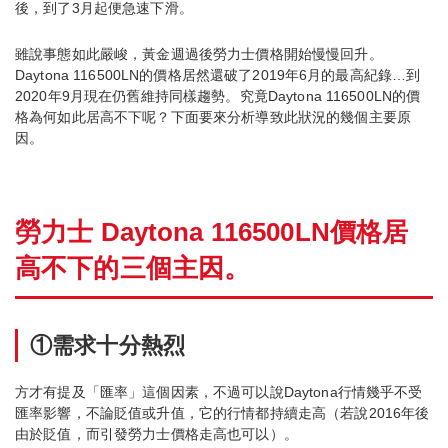
後，到了3月起便急速下滑。
雖說事態如此嚴峻，黃金週過後勞力士價格開始慢慢回升。
Daytona 116500LN的價格居然還破了2019年6月的最高紀錄…到
2020年9月現在仍舊維持同樣趨勢。究竟Daytona 116500LN的價
格為何如此居高不下呢？下面要來分析導致此狀況的幾個主要原
因。
勞力士 Daytona 116500LN價格居
高不下的三個主因。
①需求十分熱烈
方才有提及「匯率」這個因素，不過可以說Daytona行情幾乎不受
匯率影響，不論貶值或升值，它的行情都持續走高（若說2016年後
由於貶值，而引發勞力士價格走高也可以）。