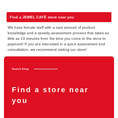
Find a JEWEL CAFÉ store near you
We have female staff with a vast amount of product
knowledge and a speedy assessment process that takes as
little as 10 minutes from the time you come to the store to
payment! If you are interested in a quick assessment and
consultation, we recommend visiting our store!
Search Shop
Find a store near
you