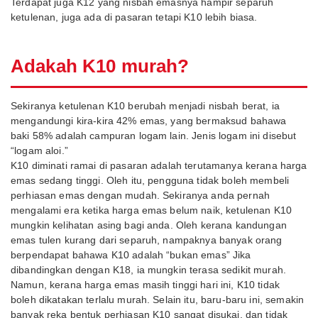
Terdapat juga K12 yang nisbah emasnya hampir separuh
ketulenan, juga ada di pasaran tetapi K10 lebih biasa.
Adakah K10 murah?
Sekiranya ketulenan K10 berubah menjadi nisbah berat, ia
mengandungi kira-kira 42% emas, yang bermaksud bahawa
baki 58% adalah campuran logam lain. Jenis logam ini disebut
“logam aloi.”
K10 diminati ramai di pasaran adalah terutamanya kerana harga
emas sedang tinggi. Oleh itu, pengguna tidak boleh membeli
perhiasan emas dengan mudah. Sekiranya anda pernah
mengalami era ketika harga emas belum naik, ketulenan K10
mungkin kelihatan asing bagi anda. Oleh kerana kandungan
emas tulen kurang dari separuh, nampaknya banyak orang
berpendapat bahawa K10 adalah “bukan emas” Jika
dibandingkan dengan K18, ia mungkin terasa sedikit murah.
Namun, kerana harga emas masih tinggi hari ini, K10 tidak
boleh dikatakan terlalu murah. Selain itu, baru-baru ini, semakin
banyak reka bentuk perhiasan K10 sangat disukai, dan tidak