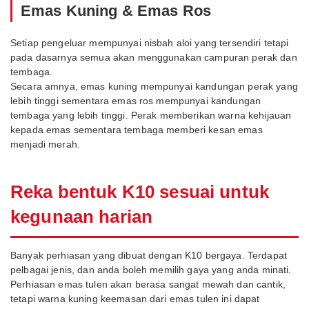
Emas Kuning & Emas Ros
Setiap pengeluar mempunyai nisbah aloi yang tersendiri tetapi
pada dasarnya semua akan menggunakan campuran perak dan
tembaga.
Secara amnya, emas kuning mempunyai kandungan perak yang
lebih tinggi sementara emas ros mempunyai kandungan
tembaga yang lebih tinggi. Perak memberikan warna kehijauan
kepada emas sementara tembaga memberi kesan emas
menjadi merah.
Reka bentuk K10 sesuai untuk
kegunaan harian
Banyak perhiasan yang dibuat dengan K10 bergaya. Terdapat
pelbagai jenis, dan anda boleh memilih gaya yang anda minati.
Perhiasan emas tulen akan berasa sangat mewah dan cantik,
tetapi warna kuning keemasan dari emas tulen ini dapat