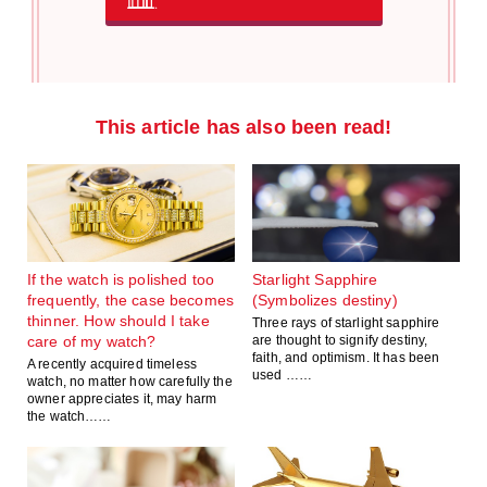
This article has also been read!
If the watch is polished too
Starlight Sapphire
frequently, the case becomes
(Symbolizes destiny)
thinner. How should I take
Three rays of starlight sapphire
care of my watch?
are thought to signify destiny,
faith, and optimism. It has been
A recently acquired timeless
used ……
watch, no matter how carefully the
owner appreciates it, may harm
the watch……