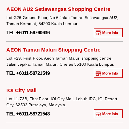
AEON AU2 Setiawangsa Shopping Centre
Lot G26 Ground Floor, No.6 Jalan Taman Setiawangsa AU2,
Taman Keramat, 54200 Kuala Lumpur.
TEL +6011-56760636
More Info
AEON Taman Maluri Shopping Centre
Lot F29, First Floor, Aeon Taman Maluri shopping centre,
Jalan Jejaka, Taman Maluri, Cheras 55100 Kuala Lumpur.
TEL +6011-58721549
More Info
IOI City Mall
Lot L1-73B, First Floor, IOI City Mall, Lebuh IRC, IOI Resort
City, 62502 Putrajaya, Malaysia.
TEL +6011-58721548
More Info