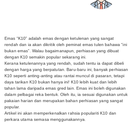
Emas “K10” adalah emas dengan ketulenan yang sangat
rendah dan ia akan dikritik oleh peminat emas tulen bahawa “ini
bukan emas”. Walau bagaimanapun, perhiasan yang dibuat
dengan K10 semakin popular sekarang ini.
Kerana ketulenannya yang rendah, sudah tentu ia dapat dibeli
dengan harga yang berpatutan. Baru-baru ini, banyak perhiasan
K10 seperti anting-anting atau rantai muncul di pasaran, tetapi
daya tarikan K10 bukan hanya ini! K10 lebih kuat dan lebih
tahan lama daripada emas gred lain. Emas ini boleh digunakan
dalam pelbagai reka bentuk. Oleh itu, ia sesuai digunakan untuk
pakaian harian dan merupakan bahan perhiasan yang sangat
popular.
Artikel ini akan memperkenalkan rahsia populariti K10 dan
perkara utama semasa menggunakannya.