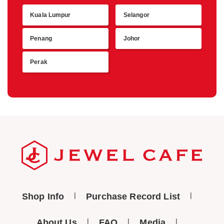
Kuala Lumpur
Selangor
Retu
Penang
Johor
Perak
Shop Info
Purchase Record List
About Us
FAQ
Media