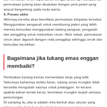
permukaan potong akan disatukan dengan jenis pateri yang
sesuai bergantung pada nada warna.
4. Proses akhir
Akhirnya,mereka akan bersihkan permukaan kimpalan tersebut.
Menggunakan pengasah untuk membuang pateri yang lebih,
mereka kemudian menggunakan batang pengisar, pengasah
dan penggiling untuk melicinkan cincin. Akhir sekali, permukaan
cincin akan digosok dengan roda penggilap sehingga cerah dan
kemudian bersihkan.
Bagaimana jika tukang emas enggan
membaiki?
Pembaikan barang kemas memerlukan kerja yang teliti.
Sekiranya bahannya terlalu keras, tukang emas mungkin tidak
bersedia mengubah saiznya untuk pelanggan. Ini kerana
apabila bahan terlalu keras, keretakan mungkin terjadi semasa
pemotongan.
Di samping itu, jika ia adalah reka bentuk atau ukuran yang