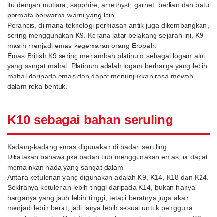
itu dengan mutiara, sapphire, amethyst, garnet, berlian dan batu
permata berwarna-warni yang lain.
Perancis, di mana teknologi perhiasan antik juga dikembangkan,
sering menggunakan K9. Kerana latar belakang sejarah ini, K9
masih menjadi emas kegemaran orang Eropah.
Emas British K9 sering menambah platinum sebagai logam aloi,
yang sangat mahal. Platinum adalah logam berharga yang lebih
mahal daripada emas dan dapat menunjukkan rasa mewah
dalam reka bentuk.
K10 sebagai bahan seruling
Kadang-kadang emas digunakan di badan seruling.
Dikatakan bahawa jika badan tiub menggunakan emas, ia dapat
memainkan nada yang sangat dalam.
Antara ketulenan yang digunakan adalah K9, K14, K18 dan K24.
Sekiranya ketulenan lebih tinggi daripada K14, bukan hanya
harganya yang jauh lebih tinggi, tetapi beratnya juga akan
menjadi lebih berat, jadi ianya lebih sesuai untuk pengguna