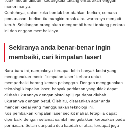
tidak mudah diubah, kadangkala tukang emas akan enggan
menerimanya.
Contohnya, dalam reka bentuk bertatahkan berlian, semasa
pemanasan, berlian itu mungkin rosak atau warnanya menjadi
keruh. Sebilangan orang akan mengambil berat tentang perkara
ini dan enggan membaikinya.
Sekiranya anda benar-benar ingin
membaiki, cari kimpalan laser!
Baru-baru ini, nampaknya terdapat lebih banyak kedai yang
menggunakan mesin “kimpalan laser” terbaru untuk
memperbaiki barang kemas pelanggan. Dengan menggunakan
teknologi kimpalan laser, banyak perhiasan yang tidak dapat
diubah ukurannya dengan pistol api juga dapat diubah
ukurannya dengan betul. Oleh itu, disarankan agar anda
mencari kedai yang menggunakan teknologi ini.
Kos pembaikan kimpalan laser sedikit mahal, tetapi ia dapat
diperbaiki dengan selamat sambil mengelakkan kerosakan pada
perhiasan. Selain daripada dua kaedah di atas, terdapat juga