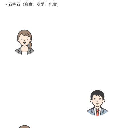
・石榴石（真實、友愛、忠實）