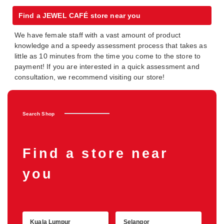
Find a JEWEL CAFÉ store near you
We have female staff with a vast amount of product
knowledge and a speedy assessment process that takes as
little as 10 minutes from the time you come to the store to
payment! If you are interested in a quick assessment and
consultation, we recommend visiting our store!
Search Shop
Find a store near
you
Kuala Lumpur
Selangor
Retu