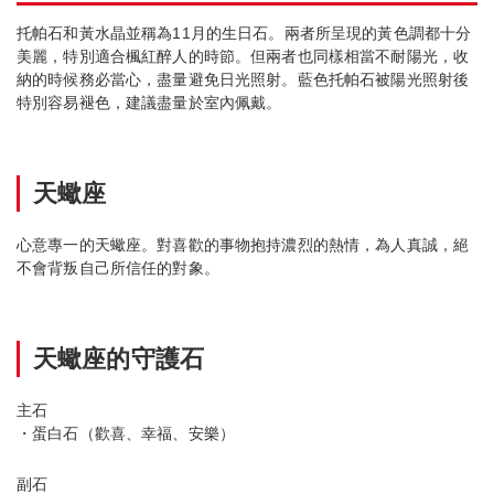
托帕石和黃水晶並稱為11月的生日石。兩者所呈現的黃色調都十分
美麗，特別適合楓紅醉人的時節。但兩者也同樣相當不耐陽光，收
納的時候務必當心，盡量避免日光照射。藍色托帕石被陽光照射後
特別容易褪色，建議盡量於室內佩戴。
天蠍座
心意專一的天蠍座。對喜歡的事物抱持濃烈的熱情，為人真誠，絕
不會背叛自己所信任的對象。
天蠍座的守護石
主石
・蛋白石（歡喜、幸福、安樂）
副石