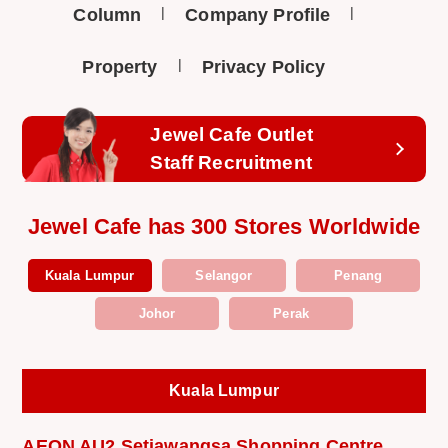
Column
Company Profile
Property
Privacy Policy
Jewel Cafe Outlet
Staff Recruitment
Jewel Cafe has 300 Stores Worldwide
Kuala Lumpur
Selangor
Penang
Johor
Perak
Kuala Lumpur
AEON AU2 Setiawangsa Shopping Centre