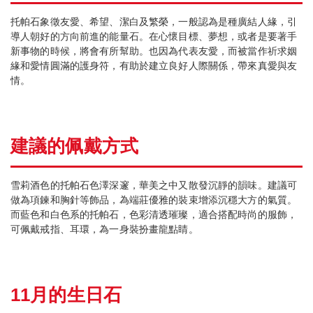
托帕石象徵友愛、希望、潔白及繁榮，一般認為是種廣結人緣，引
導人朝好的方向前進的能量石。在心懷目標、夢想，或者是要著手
新事物的時候，將會有所幫助。也因為代表友愛，而被當作祈求姻
緣和愛情圓滿的護身符，有助於建立良好人際關係，帶來真愛與友
情。
建議的佩戴方式
雪莉酒色的托帕石色澤深邃，華美之中又散發沉靜的韻味。建議可
做為項鍊和胸針等飾品，為端莊優雅的裝束增添沉穩大方的氣質。
而藍色和白色系的托帕石，色彩清透璀璨，適合搭配時尚的服飾，
可佩戴戒指、耳環，為一身裝扮畫龍點睛。
11月的生日石