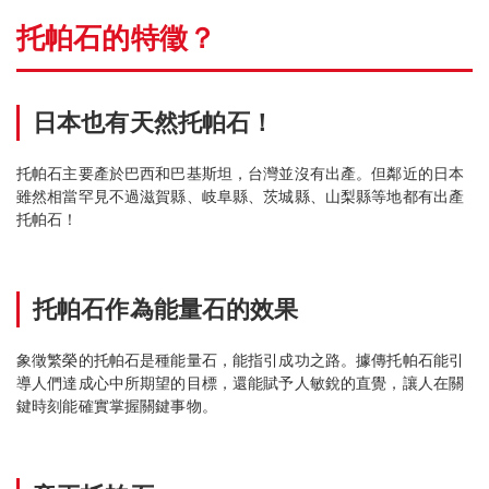
托帕石的特徵？
日本也有天然托帕石！
托帕石主要產於巴西和巴基斯坦，台灣並沒有出產。但鄰近的日本
雖然相當罕見不過滋賀縣、岐阜縣、茨城縣、山梨縣等地都有出產
托帕石！
托帕石作為能量石的效果
象徵繁榮的托帕石是種能量石，能指引成功之路。據傳托帕石能引
導人們達成心中所期望的目標，還能賦予人敏銳的直覺，讓人在關
鍵時刻能確實掌握關鍵事物。