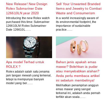
New Release! New Design
Sell Your Unwanted Branded
Rolex Submariner Date
Items and Jewelry to Combat
126610LN year 2020
Waste and Consumerism
Introducing the new Rolex watch
In a world increasingly aware of
purchased this time: Submariner
its environmental footprint, the
126610LN! Rolex Submariner
importance of sustainable
Date 126610L……
practice……
Apa model Terhad untuk
Bahan jenis apakah emas
ROLEX ?
mawar? Bolehkan ia pudar
atau menyebabkan alahan?
Rolex adalah salah satu jenama
jam tangan mewah yang terkenal,
Anda perlu membaca artikel
tetapi ia mempunyai banyak
ini sebelum membelinya!
model yang ber……
Melihatkan penampilan anggun
emas mawar yang sangat
terkenal ini, adakah anda pernah
terfikir akan soala……