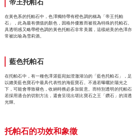
帝王托帕石
在黃色系的托帕石中，色澤獨特帶有橙色調的稱為「帝王托帕
石」，此為最有價值的顏色，因格外優雅而被視為特殊的托帕石。
具透明感又略帶橙色調的黃色托帕石非常美麗，這樣絕美的色澤亦
常被比喻為雪莉酒。
藍色托帕石
在托帕石中，有一種色澤湛藍宛如澄澈湖泊的「藍色托帕石」，足
以媲美藍色寶石中最具代表性的海藍寶石。不過若曝曬於陽光之
下，可能會導致褪色，收納時務必多加留意。而特別透明的托帕石
若採用適合的切割方法，還會呈現出堪比寶石之王「鑽石」的清透
光輝。
托帕石的功效和象徵