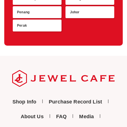
Penang
Johor
Perak
Shop Info
Purchase Record List
About Us
FAQ
Media