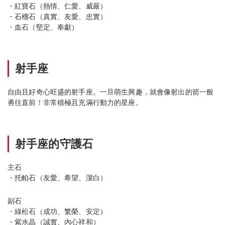
・紅寶石（熱情、仁愛、威嚴）
・石榴石（真實、友愛、忠實）
・血石（堅定、奉獻）
射手座
自由且好奇心旺盛的射手座。一旦萌生興趣，就會像射出的箭一般
勇往直前！非常積極且充滿行動力的星座。
射手座的守護石
主石
・托帕石（友愛、希望、潔白）
副石
・綠松石（成功、繁榮、安定）
・紫水晶（誠實、內心祥和）