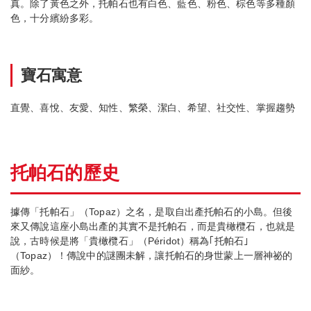
真。除了黃色之外，托帕石也有白色、藍色、粉色、棕色等多種顏
色，十分繽紛多彩。
寶石寓意
直覺、喜悅、友愛、知性、繁榮、潔白、希望、社交性、掌握趨勢
托帕石的歷史
據傳「托帕石」（Topaz）之名，是取自出產托帕石的小島。但後
來又傳說這座小島出產的其實不是托帕石，而是貴橄欖石，也就是
說，古時候是將「貴橄欖石」（Péridot）稱為｢托帕石｣
（Topaz）！傳說中的謎團未解，讓托帕石的身世蒙上一層神祕的
面紗。