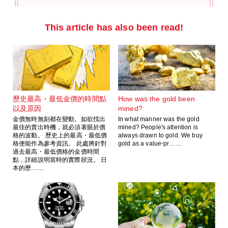
This article has also been read!
歷史最高・最低金價的時間點
How was the gold been
以及原因
mined?
金價無時無刻都在變動。如欲找出
In what manner was the gold
最佳的賣出時機，就必須著眼於價
mined? People's attention is
格的波動。 歷史上的最高・最低價
always drawn to gold. We buy
格便能作為參考資訊。 此處將針對
gold as a value-pr……
過去最高・最低價格的金價時間
點，詳細說明當時的實際狀況。 日
本的歷……