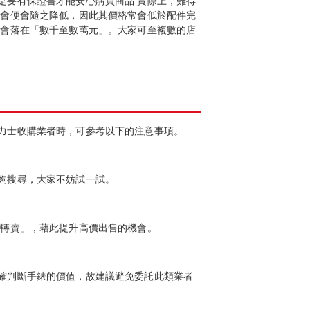
是要有保證書才能安心購買商品 實際上，難得
機會便會隨之降低，因此其價格常會低於配件完
多會落在「數千至數萬元」。大家可至複數的店
力士收購業者時，可參考以下的注意事項。
夠搜尋，大家不妨試一試。
再轉賣」，藉此提升高價出售的機會。
確判斷手錶的價值，故建議避免委託此類業者