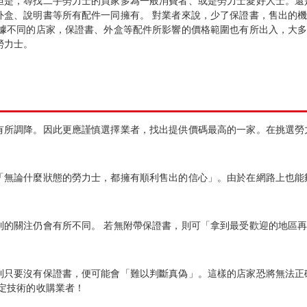
但是，尋找二手勞力士的買家多為一般消費者、或是勞力士愛好人士。還
外盒、說明書等所有配件一同擁有。 對業者來說，少了保證書，售出的
依據不同的店家，保證書、外盒等配件所影響的價格範圍也有所出入，大
勞力士。
有所調降。因此更應謹慎選擇業者，找出提供價碼最高的一家。在挑選勞
「無論什麼狀態的勞力士，都擁有順利售出的信心」。由於在網路上也能
到的關注仍會有所不同。 若無附帶保證書，則可「拿到最受歡迎的地區
則只要沒有保證書，便可能會「難以判斷真偽」。這樣的店家恐將無法正
定技術的收購業者！