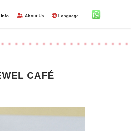
Info
About Us
Language
EL CAFÉ