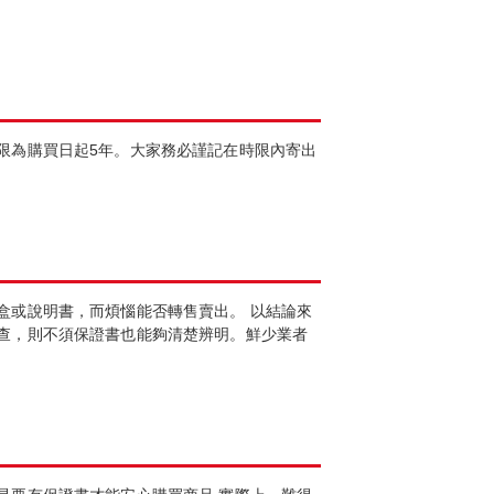
限為購買日起5年。大家務必謹記在時限內寄出
盒或說明書，而煩惱能否轉售賣出。 以結論來
查，則不須保證書也能夠清楚辨明。鮮少業者