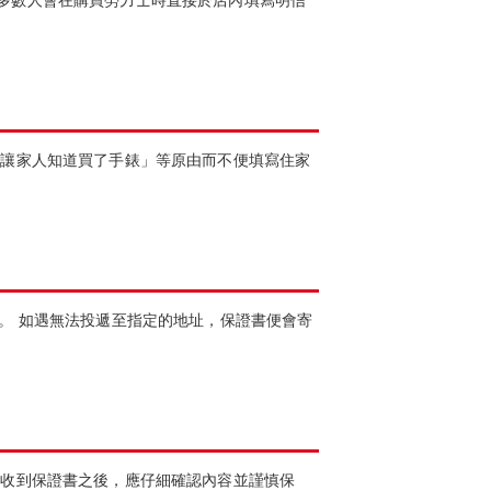
多數人會在購買勞力士時直接於店內填寫明信
想讓家人知道買了手錶」等原由而不便填寫住家
。 如遇無法投遞至指定的地址，保證書便會寄
在收到保證書之後，應仔細確認內容並謹慎保