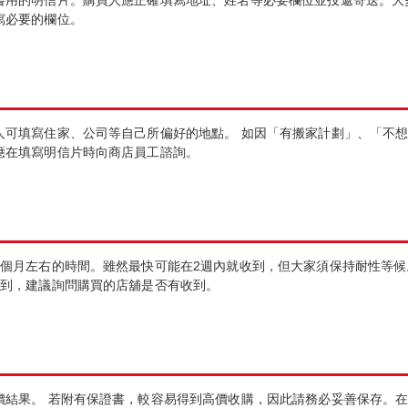
書用的明信片。購買人應正確填寫地址、姓名等必要欄位並投遞寄送。大
寫必要的欄位。
人可填寫住家、公司等自己所偏好的地點。 如因「有搬家計劃」、「不
應在填寫明信片時向商店員工諮詢。
個月左右的時間。雖然最快可能在2週內就收到，但大家須保持耐性等候
收到，建議詢問購買的店舖是否有收到。
價結果。 若附有保證書，較容易得到高價收購，因此請務必妥善保存。