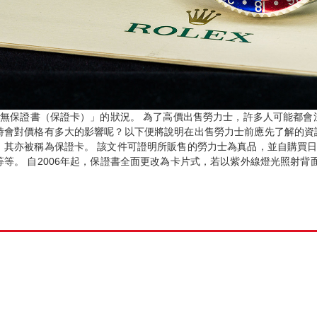
無保證書（保證卡）」的狀況。 為了高價出售勞力士，許多人可能都會
時會對價格有多大的影響呢？以下便將說明在出售勞力士前應先了解的資訊
。其亦被稱為保證卡。 該文件可證明所販售的勞力士為真品，並自購買日
等。 自2006年起，保證書全面更改為卡片式，若以紫外線燈光照射背面