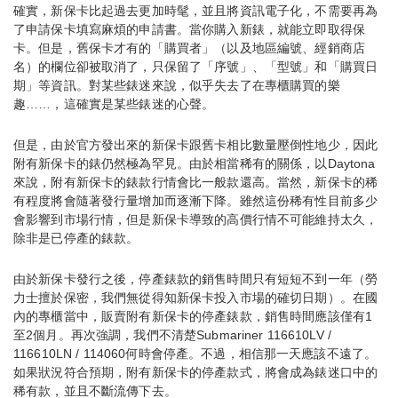
確實，新保卡比起過去更加時髦，並且將資訊電子化，不需要再為
了申請保卡填寫麻煩的申請書。當你購入新錶，就能立即取得保
卡。但是，舊保卡才有的「購買者」（以及地區編號、經銷商店
名）的欄位卻被取消了，只保留了「序號」、「型號」和「購買日
期」等資訊。對某些錶迷來說，似乎失去了在專櫃購買的樂
趣……，這確實是某些錶迷的心聲。
但是，由於官方發出來的新保卡跟舊卡相比數量壓倒性地少，因此
附有新保卡的錶仍然極為罕見。由於相當稀有的關係，以Daytona
來說，附有新保卡的錶款行情會比一般款還高。當然，新保卡的稀
有程度將會隨著發行量增加而逐漸下降。雖然這份稀有性目前多少
會影響到市場行情，但是新保卡導致的高價行情不可能維持太久，
除非是已停產的錶款。
由於新保卡發行之後，停產錶款的銷售時間只有短短不到一年（勞
力士擅於保密，我們無從得知新保卡投入市場的確切日期）。在國
內的專櫃當中，販賣附有新保卡的停產錶款，銷售時間應該僅有1
至2個月。再次強調，我們不清楚Submariner 116610LV /
116610LN / 114060何時會停產。不過，相信那一天應該不遠了。
如果狀況符合預期，附有新保卡的停產款式，將會成為錶迷口中的
稀有款，並且不斷流傳下去。