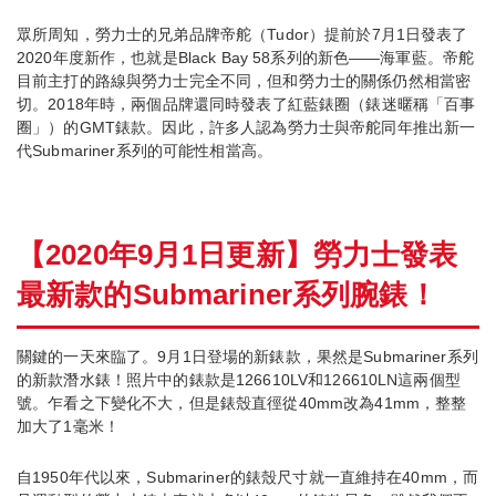
眾所周知，勞力士的兄弟品牌帝舵（Tudor）提前於7月1日發表了
2020年度新作，也就是Black Bay 58系列的新色——海軍藍。帝舵
目前主打的路線與勞力士完全不同，但和勞力士的關係仍然相當密
切。2018年時，兩個品牌還同時發表了紅藍錶圈（錶迷暱稱「百事
圈」）的GMT錶款。因此，許多人認為勞力士與帝舵同年推出新一
代Submariner系列的可能性相當高。
【2020年9月1日更新】勞力士發表
最新款的Submariner系列腕錶！
關鍵的一天來臨了。9月1日登場的新錶款，果然是Submariner系列
的新款潛水錶！照片中的錶款是126610LV和126610LN這兩個型
號。乍看之下變化不大，但是錶殼直徑從40mm改為41mm，整整
加大了1毫米！
自1950年代以來，Submariner的錶殼尺寸就一直維持在40mm，而