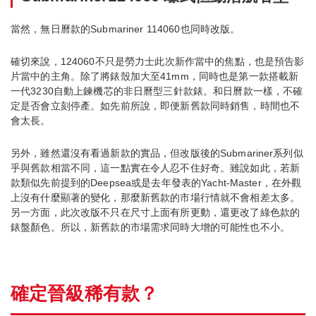
當然，無日曆款的Submariner 114060也同時改版。
確切來說，124060不只是勞力士此次新作當中的焦點，也是預告影
片當中的主角。除了將錶殼加大至41mm，同時也是第一款搭載新
一代3230自動上鍊機芯的非日曆型三針款錶。和日曆款一樣，不確
定是否會立刻停產。如先前所說，即便新舊款同時銷售，時間也不
會太長。
另外，雖然還沒有看過新款的實品，但改版後的Submariner系列似
乎與舊款相當不同，這一點實在令人忍不住好奇。雖說如此，若新
款類似先前提到的Deepsea或是去年發表的Yacht-Master，在外觀
上沒有什麼顯著的變化，那麼新舊款的市場行情就不會相差太多。
另一方面，此次改版不只在尺寸上面有所更動，還更改了綠色款的
錶盤顏色。所以，新舊款的市場需求同時大增的可能性也不小。
確定晉級稀有款？