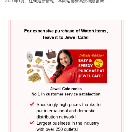
2021年1月。任何最新情報，本網站都會為您持續更新！
For expensive purchase of
Watch items,
leave it to Jewel Cafe!
Jewel Cafe ranks
No 1 in customer service satisfaction
Shockingly high prices thanks to
our international and domestic
distribution network!
Largest business in the industry
with over 250 outlets!