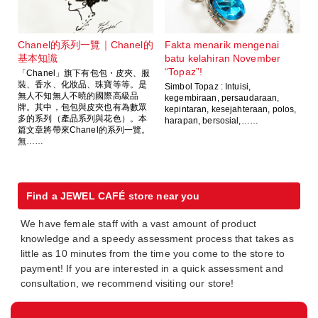
Chanel的系列一覽｜Chanel的
Fakta menarik mengenai
基本知識
batu kelahiran November
“Topaz”!
「Chanel」旗下有包包・皮夾、服
裝、香水、化妝品、珠寶等等。是
Simbol Topaz : Intuisi,
無人不知無人不曉的國際高級品
kegembiraan, persaudaraan,
牌。其中，包包與皮夾也有為數眾
kepintaran, kesejahteraan, polos,
多的系列（產品系列與花色）。本
harapan, bersosial,……
篇文章將帶來Chanel的系列一覽。
無……
Find a JEWEL CAFÉ store near you
We have female staff with a vast amount of product
knowledge and a speedy assessment process that takes as
little as 10 minutes from the time you come to the store to
payment! If you are interested in a quick assessment and
consultation, we recommend visiting our store!