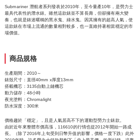
Submariner 潛航者系列發表於2010年，至今量產10年，是勞力士
最具代表性的潛水錶。雖然這款錶並不算長壽，但卻擁有兩大變
奏，也就是錶迷暱稱的黑水鬼、綠水鬼。因其擁有的超高人氣，使
這款錶在市場上流通的數量相對較多，也一直維持著相當穩定的市
場價值。
商品規格
生產期間：2010～
錶殼尺寸：直徑40mm x厚度13mm
搭載機芯：3135自動上鏈機芯
動力儲存：48小時
夜光塗料：Chromalight
防水深度：300米
價格趨於「穩定」，且是人氣居高不下的運動型勞力士錶款。
由於近年來整體市價高漲，116610的行情也從2012年開始一路成
長。（除了2016年上旬受到日幣升值的影響，價格一度下跌）此外
2019年時，許多勞力士錶款都創下「史上最高價」的新紀錄，這隻