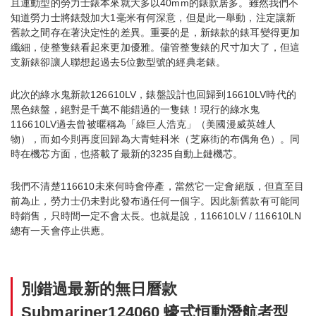
且運動型的勞力士錶本來就大多以40mm的錶款居多。雖然我們不
知道勞力士將錶殼加大1毫米有何深意，但是此一舉動，注定讓新
舊款之間存在著決定性的差異。重要的是，新錶款的錶耳變得更加
纖細，使整隻錶看起來更加優雅。儘管整隻錶的尺寸加大了，但這
支新錶卻讓人聯想起過去5位數型號的經典老錶。
此次的綠水鬼新款126610LV，錶盤設計也回歸到16610LV時代的
黑色錶盤，絕對是千萬不能錯過的一隻錶！現行的綠水鬼
116610LV過去曾被暱稱為「綠巨人浩克」（美國漫威英雄人
物），而如今則再度回歸為大青蛙科米（芝麻街的布偶角色）。同
時在機芯方面，也搭載了最新的3235自動上鏈機芯。
我們不清楚116610未來何時會停產，當然它一定會絕版，但直至目
前為止，勞力士仍未對此發布過任何一個字。因此新舊款有可能同
時銷售，只時間一定不會太長。也就是說，116610LV / 116610LN
總有一天會停止供應。
別錯過最新的無日曆款
Submariner124060 蠔式恒動潛航者型