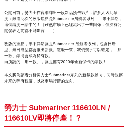
公開日前，勞力士在官網釋出一段新品預告影片，許多人因此預
測：難道此次的改版焦點是Submariner潛航者系列——果不其然，
這個猜測一語中的！（雖然市場上已經流出了一些圖像，但沒有公
開發表之前都不能斷言……）
改版的重點，果不其然就是Submariner 潛航者系列，包含日曆
型、無日曆型都會推出新款。這麼一來，我們幾乎可以確定，「那
一款」錶將會成為稀有款。
而所謂的「那一款」，就是擁有2020年全新保卡的錶款！
本文將為讀者分析勞力士Submariner系列的新錶款動向，同時觀察
未來的稀有程度，以及市場行情的走向。
勞力士 Submariner 116610LN /
116610LV即將停產！？