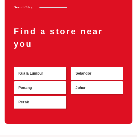
Search Shop
Find a store near
you
Kuala Lumpur
Selangor
Retu
Penang
Johor
Perak