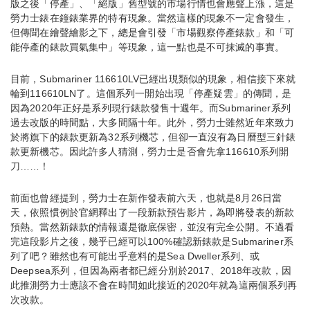
版之後「停產」、「絕版」舊型號的市場行情也會應聲上漲，這是
勞力士錶在鐘錶業界的特有現象。當然這樣的現象不一定會發生，
但傳聞在繪聲繪影之下，總是會引發「市場觀察停產錶款」和「可
能停產的錶款買氣集中」等現象，這一點也是不可抹滅的事實。
目前，Submariner 116610LV已經出現類似的現象，相信接下來就
輪到116610LN了。這個系列一開始出現「停產疑雲」的傳聞，是
因為2020年正好是系列現行錶款發售十週年。而Submariner系列
過去改版的時間點，大多間隔十年。此外，勞力士雖然近年來致力
於將旗下的錶款更新為32系列機芯，但卻一直沒有為日曆型三針錶
款更新機芯。因此許多人猜測，勞力士是否會先拿116610系列開
刀……！
前面也曾經提到，勞力士在新作發表前六天，也就是8月26日當
天，依照慣例於官網釋出了一段新款預告影片，為即將發表的新款
預熱。當然新錶款的情報還是徹底保密，並沒有完全公開。不過看
完這段影片之後，幾乎已經可以100%確認新錶款是Submariner系
列了吧？雖然也有可能出乎意料的是Sea Dweller系列、或
Deepsea系列，但因為兩者都已經分別於2017、2018年改款，因
此推測勞力士應該不會在時間如此接近的2020年就為這兩個系列再
次改款。