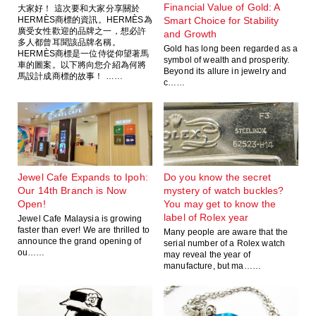
Financial Value of Gold: A
大家好！ 這次要和大家分享關於
HERMÈS商標的資訊。HERMÈS為
Smart Choice for Stability
廣受女性歡迎的品牌之一，想必許
and Growth
多人都曾耳聞該品牌名稱。
Gold has long been regarded as a
HERMÈS商標是一位侍從仰望著馬
symbol of wealth and prosperity.
車的圖案。以下將向您介紹為何將
Beyond its allure in jewelry and
馬設計成商標的故事！ ……
c……
Jewel Cafe Expands to Ipoh:
Do you know the secret
Our 14th Branch is Now
mystery of watch buckles?
Open!
You may get to know the
label of Rolex year
Jewel Cafe Malaysia is growing
faster than ever! We are thrilled to
Many people are aware that the
announce the grand opening of
serial number of a Rolex watch
ou……
may reveal the year of
manufacture, but ma……