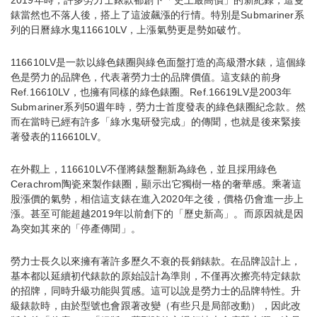
錶當然也不落人後，搭上了這波飆漲的行情。特別是Submariner系
列的日曆綠水鬼116610LV，上漲氣勢更是勢如破竹。
116610LV是一款以綠色錶圈與綠色面盤打造的高級潛水錶，這個綠
色是勞力的品牌色，代表著勞力士的品牌價值。這支錶的前身
Ref.16610LV，也擁有同樣的綠色錶圈。Ref.16619LV是2003年
Submariner系列50週年時，勞力士首度發表的綠色錶圈紀念款。然
而在當時已經有許多「綠水鬼研發完成」的傳聞，也就是後來緊接
著發表的116610LV。
在外觀上，116610LV不僅將錶盤翻新為綠色，並且採用綠色
Cerachrom陶瓷來製作錶圈，顯示出它獨樹一格的奢華感。乘著這
股漲價的氣勢，相信這支錶在進入2020年之後，價格仍會進一步上
漲。甚至可能超越2019年以前創下的「歷史新高」。而原因就是因
為突如其來的「停產傳聞」。
勞力士長久以來擁有著許多歷久不衰的長銷錶款。在品牌設計上，
基本都以延續初代錶款的原始設計為準則，不僅再次擦亮特定錶款
的招牌，同時升級功能與質感。這可以說是勞力士的品牌特性。升
級錶款時，由於型號也會跟著改變（有些只是局部改動），因此改