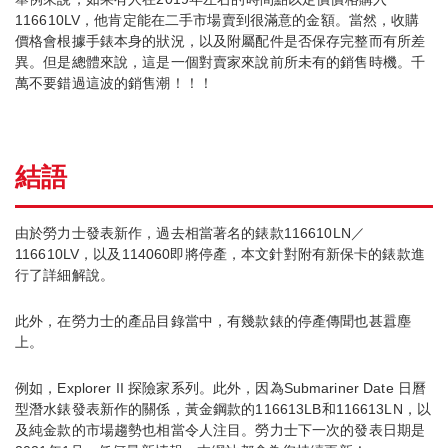
116610LV，他肯定能在二手市場賣到很滿意的金額。當然，收購
價格會根據手錶本身的狀況，以及附屬配件是否保存完整而有所差
異。但是總體來說，這是一個對賣家來說前所未有的銷售時機。千
萬不要錯過這波的銷售潮！！！
結語
由於勞力士發表新作，過去相當著名的錶款116610LN／
116610LV，以及114060即將停產，本文針對附有新保卡的錶款進
行了詳細解說。
此外，在勞力士的產品目錄當中，有幾款錶的停產傳聞也甚囂塵
上。
例如，Explorer II 探險家系列。此外，因為Submariner Date 日曆
型潛水錶發表新作的關係，黃金鋼款的116613LB和116613LN，以
及純金款的市場趨勢也相當令人注目。勞力士下一次的發表日期是