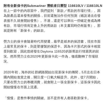
附有全新保卡的Submariner 潛航者日曆型 116610LV / 116610LN
在上一節中的內容當中，我們提到「新款／舊款的市場行情」。因
為新產品還未發售的關係，目前還無法作任何預測（雖說過去在發
表後不久就會開始發售）。不過，還是可以舉出一些確定會成為稀
有款、市場行情肯定會上升的舊錶款（本文書寫時仍有販售）。那
就是附有「新保卡」的錶款。
勞力士的保卡會隨著時代而變遷，最早是紙本的保證書，現在市面
上最常見的保卡，則是塑膠製的保證卡。因為卡片形式的保卡相當
受到歡迎，因此曾經發生Daytona 116520的新舊款行情迥異的狀
況。然而勞力士在2020年更新保卡此一作為，徹底翻轉了市場狀
況。
2020年初，海外的社群網路開始出現新保卡的傳聞，5月左右日本
國內開始進貨之後，關注度一口氣大幅提升。此外，從7月開始，
只要在勞力士的專櫃消費，就會附上一張全新保卡，這張保卡因此
開始慢慢在市面上流通。
「慢慢」是整件事情的關鍵。並不是所有人都喜歡新保卡。