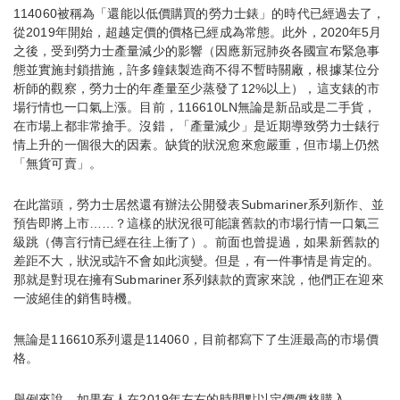
114060被稱為「還能以低價購買的勞力士錶」的時代已經過去了，
從2019年開始，超越定價的價格已經成為常態。此外，2020年5月
之後，受到勞力士產量減少的影響（因應新冠肺炎各國宣布緊急事
態並實施封鎖措施，許多鐘錶製造商不得不暫時關廠，根據某位分
析師的觀察，勞力士的年產量至少蒸發了12%以上），這支錶的市
場行情也一口氣上漲。目前，116610LN無論是新品或是二手貨，
在市場上都非常搶手。沒錯，「產量減少」是近期導致勞力士錶行
情上升的一個很大的因素。缺貨的狀況愈來愈嚴重，但市場上仍然
「無貨可賣」。
在此當頭，勞力士居然還有辦法公開發表Submariner系列新作、並
預告即將上市……？這樣的狀況很可能讓舊款的市場行情一口氣三
級跳（傳言行情已經在往上衝了）。前面也曾提過，如果新舊款的
差距不大，狀況或許不會如此演變。但是，有一件事情是肯定的。
那就是對現在擁有Submariner系列錶款的賣家來說，他們正在迎來
一波絕佳的銷售時機。
無論是116610系列還是114060，目前都寫下了生涯最高的市場價
格。
舉例來說，如果有人在2019年左右的時間點以定價價格購入