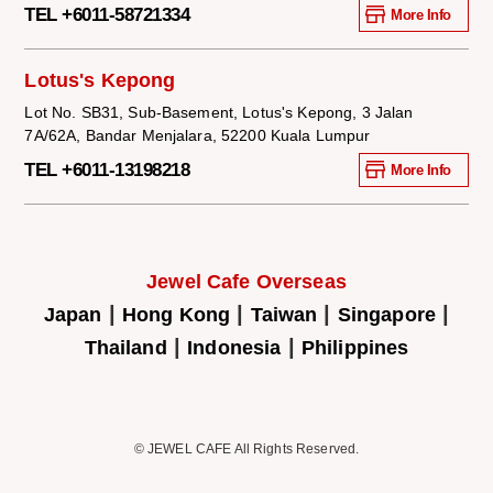
TEL +6011-58721334
More Info
Lotus's Kepong
Lot No. SB31, Sub-Basement, Lotus's Kepong, 3 Jalan
7A/62A, Bandar Menjalara, 52200 Kuala Lumpur
TEL +6011-13198218
More Info
Jewel Cafe Overseas
|
|
|
|
Japan
Hong Kong
Taiwan
Singapore
|
|
Thailand
Indonesia
Philippines
© JEWEL CAFE All Rights Reserved.