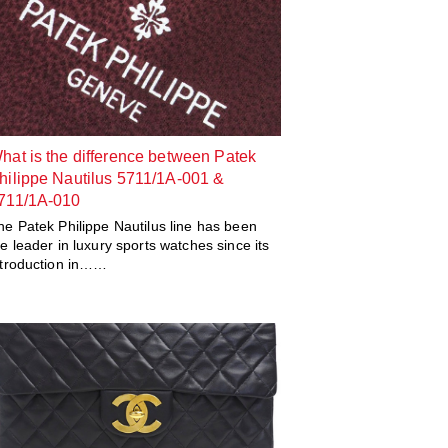
hat is the difference between Patek
hilippe Nautilus 5711/1A-001 &
711/1A-010
he Patek Philippe Nautilus line has been
he leader in luxury sports watches since its
ntroduction in……