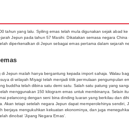
00 tahun yang lalu. Syiling emas telah mula digunakan sejak abad ke
arah Jepun pada tahun 57 Masihi. Dikatakan semasa negara China 
” telah diperkenalkan di Jepun sebagai emas pertama dalam sejarah n
 emas
ng di Jepun malah hanya bergantung kepada import sahaja. Walau b
Kasuya di wilayah Miyagi telah menjadi titik permulaan pengumpula
buddha telah dibina satu demi satu. Salah satu patung yang sangat 
ah menggunakan 150 kilogram emas untuk membinanya. Selain itu, Kui
mai pelancong dengan seni bina dinding luaran yang berkilau dan di
 Akan tetapi setelah negara Jepun dapat memperolehinya sendiri,
telah berjaya mengukuhkan kekuatan ekonominya, dan juga meneguhk
telah dinobat ‘Jipang Negara Emas’.