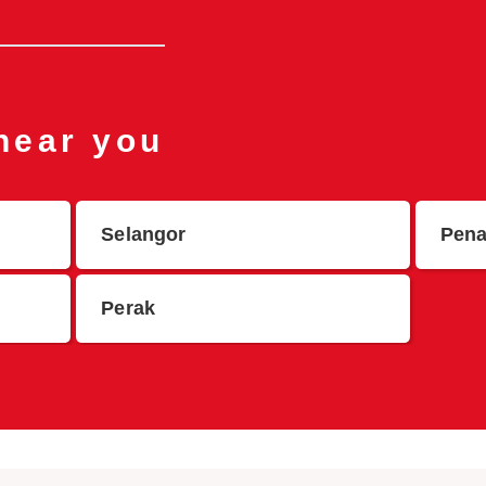
 near you
Selangor
Pen
Perak