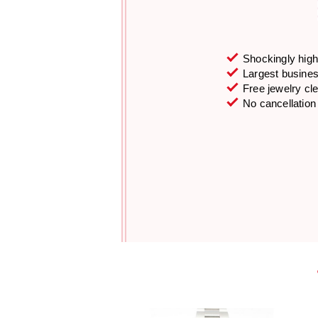
Shockingly high 
Largest business
Free jewelry cl
No cancellation