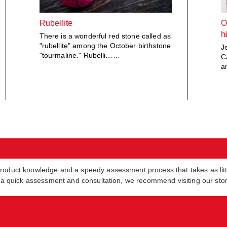
Rubellite
O
h
There is a wonderful red stone called as
"rubellite" among the October birthstone
J
"tourmaline." Rubelli……
C
a
product knowledge and a speedy assessment process that takes as lit
in a quick assessment and consultation, we recommend visiting our sto