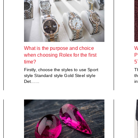
What is the purpose and choice
W
when choosing Rolex for the first
P
time?
5
Firstly, choose the styles to use Sport
T
style Standard style Gold Steel style
t
Det……
i