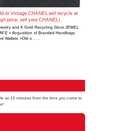
ld or Vintage CHANEL will recycle at
igh price, sell your CHANEL!
ewelry and K Gold Recycling Store JEWEL
AFE > Acquisition of Branded Handbags
nd Wallets >Old o……
tle as 10 minutes from the time you come to
re!