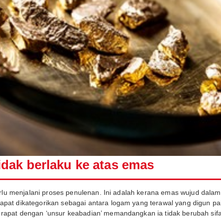
dak berlaku ke atas emas
erlu menjalani proses penulenan. Ini adalah kerana emas wujud dalam 
pat dikategorikan sebagai antara logam yang terawal yang digun pak
 rapat dengan ‘unsur keabadian’ memandangkan ia tidak berubah sif