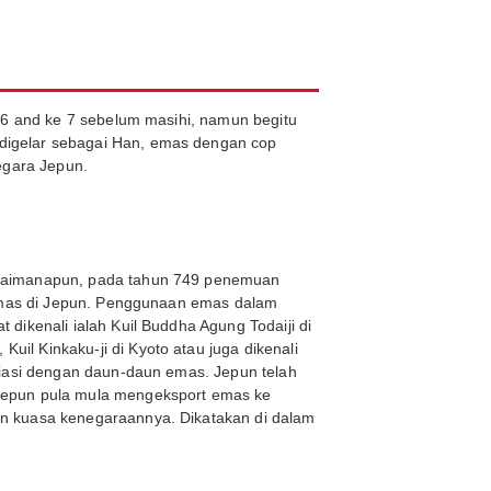
 6 and ke 7 sebelum masihi, namun begitu
digelar sebagai Han, emas dengan cop
egara Jepun.
agaimanapun, pada tahun 749 penemuan
n emas di Jepun. Penggunaan emas dalam
dikenali ialah Kuil Buddha Agung Todaiji di
l Kinkaku-ji di Kyoto atau juga dikenali
hiasi dengan daun-daun emas. Jepun telah
 Jepun pula mula mengeksport emas ke
an kuasa kenegaraannya. Dikatakan di dalam