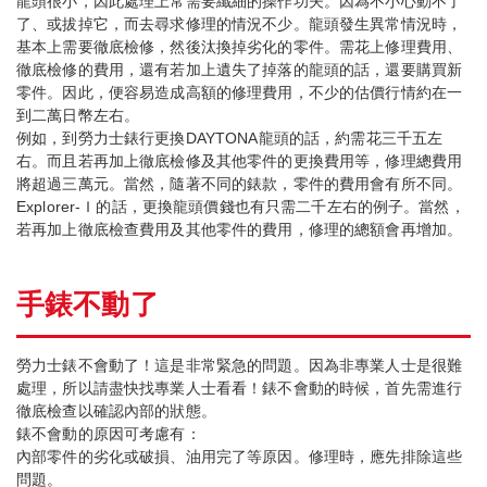
龍頭很小，因此處理上常需要纖細的操作功夫。因為不小心動不了
了、或拔掉它，而去尋求修理的情況不少。龍頭發生異常情況時，
基本上需要徹底檢修，然後汰換掉劣化的零件。需花上修理費用、
徹底檢修的費用，還有若加上遺失了掉落的龍頭的話，還要購買新
零件。因此，便容易造成高額的修理費用，不少的估價行情約在一
到二萬日幣左右。
例如，到勞力士錶行更換DAYTONA龍頭的話，約需花三千五左
右。而且若再加上徹底檢修及其他零件的更換費用等，修理總費用
將超過三萬元。當然，隨著不同的錶款，零件的費用會有所不同。
Explorer-Ｉ的話，更換龍頭價錢也有只需二千左右的例子。當然，
若再加上徹底檢查費用及其他零件的費用，修理的總額會再增加。
手錶不動了
勞力士錶不會動了！這是非常緊急的問題。因為非專業人士是很難
處理，所以請盡快找專業人士看看！錶不會動的時候，首先需進行
徹底檢查以確認內部的狀態。
錶不會動的原因可考慮有：
內部零件的劣化或破損、油用完了等原因。修理時，應先排除這些
問題。