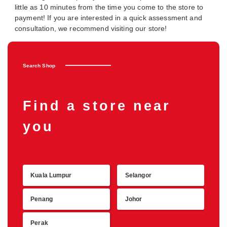
little as 10 minutes from the time you come to the store to
payment! If you are interested in a quick assessment and
consultation, we recommend visiting our store!
Search Shop
Find a store near
you
Kuala Lumpur
Selangor
Retu
Penang
Johor
Perak