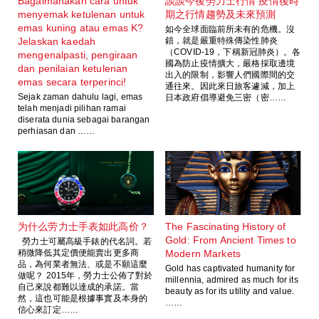
Bagaimanakah cara untuk
談談今後勞力士行情 疫情後時
menyemak ketulenan untuk
期之行情趨勢及未來預測
emas kuning atau emas K?
如今全球面臨前所未有的危機。沒
Jelaskan kaedah
錯，就是嚴重特殊傳染性肺炎
（COVID-19，下稱新冠肺炎）。各
mengenalpasti, pengiraan
國為防止疫情擴大，嚴格採取邊境
dan penilaian ketulenan
出入的限制，影響人們國際間的交
emas secara terperinci!
通往來。因此來日旅客遽減，加上
Sejak zaman dahulu lagi, emas
日本政府倡導避免三密（密……
telah menjadi pilihan ramai
diserata dunia sebagai barangan
perhiasan dan ……
为什么劳力士手表如此高价？
The Fascinating History of
Gold: From Ancient Times to
勞力士可屬高級手錶的代名詞。若
稍微降低其定價便能賣出更多商
Modern Markets
品，為何業者無法、或是不願這麼
Gold has captivated humanity for
做呢？ 2015年，勞力士公佈了對於
millennia, admired as much for its
自己來說都難以達成的承諾。當
beauty as for its utility and value.
然，這也可能是根據事實及本身的
……
信心來訂定……