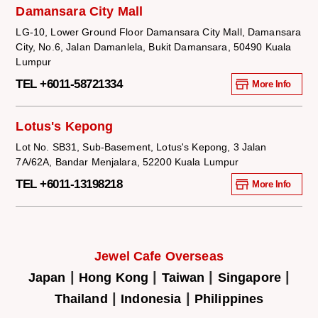
Damansara City Mall
LG-10, Lower Ground Floor Damansara City Mall, Damansara
City, No.6, Jalan Damanlela, Bukit Damansara, 50490 Kuala
Lumpur
TEL +6011-58721334
More Info
Lotus's Kepong
Lot No. SB31, Sub-Basement, Lotus's Kepong, 3 Jalan
7A/62A, Bandar Menjalara, 52200 Kuala Lumpur
TEL +6011-13198218
More Info
Jewel Cafe Overseas
|
|
|
|
Japan
Hong Kong
Taiwan
Singapore
|
|
Thailand
Indonesia
Philippines