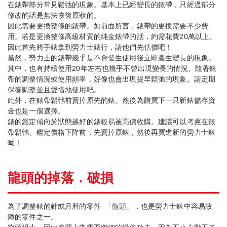
在錶帶部分常見鬆弛的現象。基本上已經變長的錶帶，只經過部分
修改的話是無法恢復原狀的。
因此需要更換整條的錶帶。如前面所言，錶帶的更換需要不少費
用。若是更換整條高級材質的純金錶帶的話，約需花費20萬以上。
因此首先將手錶拿到勞力士錶行，請他們先估價吧！
當然，勞力士的錶帶幾乎是不會發生使用後立即產生變長的現象。
其中，也有持續使用20年左右也幾乎不曾出現變長的情況。隨著錶
帶的調整情況或使用頻率，好像也會出現提早鬆弛的現象。請定期
保養調整並且愛惜地使用吧。
此外，在錶帶鬆弛前賣掉原先的錶。然後為購買下一只新錶儲存資
金也是一個選擇。
錶的鑑定傾向於狀態越好的錶較易被高價收購。建議可以考慮在錶
帶鬆弛、鑑定價格下降前，先賣掉原錶，然後再買進新的勞力士錶
呦！
龍頭的掉落．破損
為了調整錶的針或月曆的零件–「龍頭」，也是勞力士錶中容易故
障的零件之一。