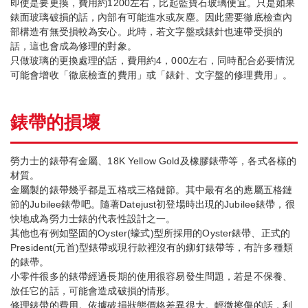
即使是要更換，費用約1200左右，比起藍寶石玻璃便宜。只是如果
錶面玻璃破損的話，內部有可能進水或灰塵。因此需要徹底檢查內
部構造有無受損較為安心。此時，若文字盤或錶針也連帶受損的
話，這也會成為修理的對象。
只做玻璃的更換處理的話，費用約4，000左右，同時配合必要情況
可能會增收「徹底檢查的費用」或「錶針、文字盤的修理費用」。
錶帶的損壞
勞力士的錶帶有金屬、18K Yellow Gold及橡膠錶帶等，各式各樣的
材質。
金屬製的錶帶幾乎都是五格或三格鏈節。其中最有名的應屬五格鏈
節的Jubilee錶帶吧。隨著Datejust初登場時出現的Jubilee錶帶，很
快地成為勞力士錶的代表性設計之一。
其他也有例如堅固的Oyster(蠔式)型所採用的Oyster錶帶、正式的
President(元首)型錶帶或現行款裡沒有的鉚釘錶帶等，有許多種類
的錶帶。
小零件很多的錶帶經過長期的使用很容易發生問題，若是不保養、
放任它的話，可能會造成破損的情形。
修理錶帶的費用。依據破損狀態價格差異很大。輕微擦傷的話，利