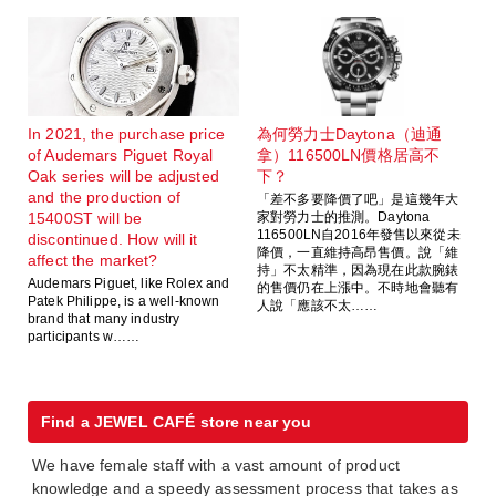
In 2021, the purchase price
為何勞力士Daytona（迪通
of Audemars Piguet Royal
拿）116500LN價格居高不
Oak series will be adjusted
下？
and the production of
「差不多要降價了吧」是這幾年大
15400ST will be
家對勞力士的推測。Daytona
116500LN自2016年發售以來從未
discontinued. How will it
降價，一直維持高昂售價。說「維
affect the market?
持」不太精準，因為現在此款腕錶
Audemars Piguet, like Rolex and
的售價仍在上漲中。不時地會聽有
Patek Philippe, is a well-known
人說「應該不太……
brand that many industry
participants w……
Find a JEWEL CAFÉ store near you
We have female staff with a vast amount of product
knowledge and a speedy assessment process that takes as