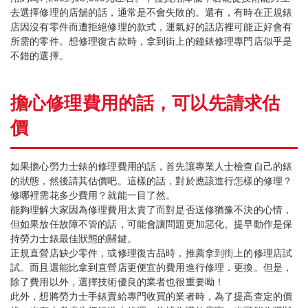
去選擇修理的店舖的話，通常是不會失敗的。還有，有時在正規錶
店因沒有零件而遭拒絕修理的款式，運氣好的話店裡可能正好會有
所需的零件。想修理復古款時，拿到街上的鐘錶修理專門店似乎是
不錯的選擇。
擔心修理費用的話，可以先請求估
價
如果擔心勞力士錶的修理費用的話，首先讓專業人士檢查自己的錶
的狀態，然後請其估價吧。這樣的話，對於應該進行怎樣的修理？
修哪裡需花多少費用？就能一目了然。
能夠理解大家因為修理費用太貴了而對是否送修猶豫不決的心情，
但如果放任故障不管的話，可能會讓問題更加惡化。提早動作是保
持勞力士錶最佳狀態的關鍵。
正規直營店缺少零件，或修理復古品時，推薦拿到街上的修理店試
試。而且還能比拿到直營店更便宜的費用進行修理．更換。但是，
除了費用以外，選擇技術優良的業者也很重要呦！
此外，想將勞力士手錶賣給專門收買的業者時，為了提高查定的價