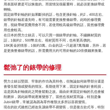
用表面研磨是可以恢復的。而當情況很嚴重時，就必須更換錶帶或
轉軸。
固定錶帶針軸的針如果斷掉的話，包含更換針軸，約2，400左右。
錶帶的針軸若遺失時，有可能需要更換整條錶帶。此時的修理費
用，視錶帶材質費用會不同，若使用較高級錶帶的話，當然修理費
用也會較高。
在日本的勞力士錶店，可以只買一個錶帶的針軸。不鏽鋼材質的
話，1個約2，500幣左右。視材質而不同，也有更高價的。
18K黃金的情形，1個約3萬。白金的話一只超過7萬塊錢，另外，若
是更換整條錶帶的話，所需費用大約可用針軸的10倍價錢來衡量。
鬆弛了的錶帶的修理
勞力士錶以堅固、牢靠的作功為其特色，但無論如何錶帶部分還是
會發生鬆弛或變長的情況。長期使用下來，固定針軸的針會耗損，
這是因為針軸彼此之間會鬆動之故。藉由針來固定針軸的孔也會被
削磨掉，因此錶帶就逐漸變形了。當然也視材質而論，特別是像
Jubiri錶帶，常被認為因為零件種類太多所以容易變長。
現在的款式雖然已經改良讓錶帶不易變長，但是復古款式等，特別