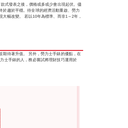
新款式發表之後，價格或多或少會出現起伏。儘
終於趨於平穩。待全球的經濟活動重啟、勞力
大幅改變。 若以10年為標準、而非1～2年，
並期待著升值。 另外，勞力士手錶的優點，在
勞力士手錶的人，務必嘗試將理財技巧運用於