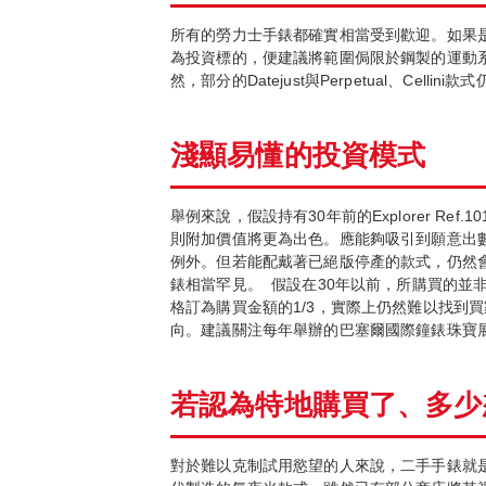
所有的勞力士手錶都確實相當受到歡迎。如果
為投資標的，便建議將範圍侷限於鋼製的運動系
然，部分的Datejust與Perpetual、C
淺顯易懂的投資模式
舉例來說，假設持有30年前的Explorer Ref
則附加價值將更為出色。應能夠吸引到願意出數倍
例外。但若能配戴著已絕版停產的款式，仍然
錶相當罕見。
假設在30年以前，所購買的並非低
格訂為購買金額的1/3，實際上仍然難以找到
向。建議關注每年舉辦的巴塞爾國際鐘錶珠寶
若認為特地購買了、多少
對於難以克制試用慾望的人來說，二手手錶就是