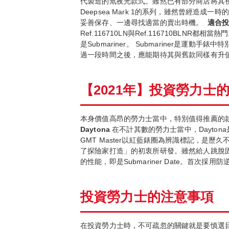
代製造的氚夜光款式。雖然已有部分商店將其視為
Deepsea Mark 1的系列，雖然曾經
妥善保存、一邊尋找適當的賣出時機。
適合
Ref.116710LN與Ref.116710B
是Submariner。 Submariner
過一段時間之後，應能期待其與舊款同樣有升
【
2021
年】投資勞力士
本身價值高昂的勞力士當中，特別值得推薦的款式為Day
Daytona
在不計其數的勞力士當中，Dayto
GMT Master以紅藍錶圈為辨識標記，是
了探險家打造」的初衷所研發。雖然給人跳脫
的性能，即是Submariner Date。首次採
投資勞力士的注意事項
在投資勞力士時，不可疏忽的關鍵就是要慎選