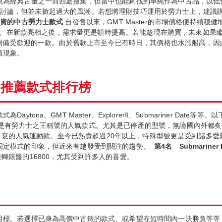
經典古董之一而四處搜集，但當中也能夠找到單純作為中古品，以低價販售的
造成一時的討論，但並未掀起過大的風潮。若想將理財技巧運用於勞力士上，
投資的中古勞力士款式
自發售以來，GMT Master的市場價格便持續穩健
LNR都相當熱門。在新款亮相之後，需求量更是頓時提高。若能趁現在購買，未來
是運動手錶中特別備受歡迎的一款。由於舊款上市至今已有時日，其價格也水漲船
值現象。
的推薦款式排行榜
tona、GMT Master、ExplorerⅡ、Submariner Date
na是有勞力士之王稱號的人氣款式。尤其是已停產的型號，無論國內外都
歷久不衰的人氣運動款。至今已熱賣超過20年以上，特殊型號更是受到諸多愛
固定模式的印象，但近來有越發受到關注的趨勢。
第
4
名
Submariner 
用防逆轉錶盤的16800，尤其受到許多人的喜愛。
目標。若選擇已身為高價中古錶的款式、或希望在短時間內一決勝負等等