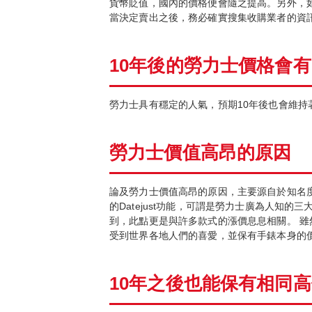
貨幣貶值，國內的價格便會隨之提高。另外，
當決定賣出之後，務必確實搜集收購業者的資
10
年後的勞力士價格會有
勞力士具有穩定的人氣，預期10年後也會維持
勞力士價
值
高昂的原因
論及勞力士價值高昂的原因，主要源自於知名度、製
的Datejust功能，可謂是勞力士廣為人知的三
到，此點更是與許多款式的漲價息息相關。 
受到世界各地人們的喜愛，並保有手錶本身的
10
年之後也能保有相同高