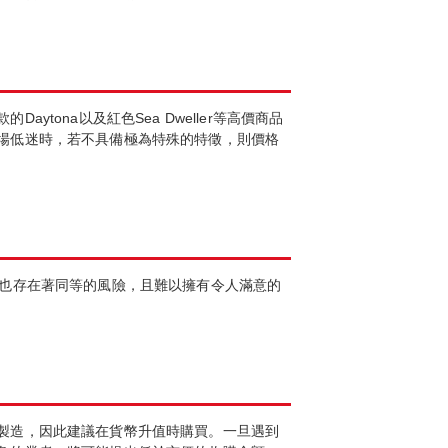
ona以及紅色Sea Dweller等高價商品
場低迷時，若不具備極為特殊的特徵，則價格
地也存在著同等的風險，且難以擁有令人滿意的
製造，因此建議在貨幣升值時購買。一旦遇到