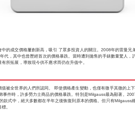
中的成交價格屢創新高，吸引 了眾多投資人的關注。2008年的雷曼
80年代，其中也曾歷經首次的價格暴跌。當時遭到拋售的手錶數量驚人
量有所拓展，導致現今供不應求而仍在升值中。
值被全世界的人們所認同。 即使價格產生變動，也僅有微乎其微的上下
事件時，許多勞力士商品的價格暴跌。特別是Milgauss最為顯著。2
的款式中，絕大多數都在半年之後恢復到原本的價格。但只有Milgauss維
目標。