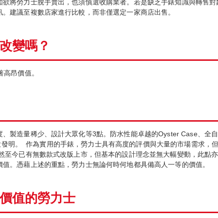
如欲將勞力士脫手賣出，也須慎選收購業者。若是缺乏手錶知識與轉售對
訊。建議至複數店家進行比較，而非僅選定一家商店出售。
改變嗎？
著高昂價值。
造量稀少、設計大眾化等3點。防水性能卓越的Oyster Case、全自動
大發明。
作為實用的手錶，勞力士具有高度的評價與大量的市場需求，但
雖然至今已有無數款式改版上市，但基本的設計理念並無大幅變動，此點
價值。憑藉上述的重點，勞力士無論何時何地都具備高人一等的價值。
價
值
的勞力士