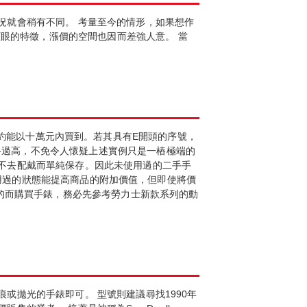
況就會稍有不同。 考量至今的情形，如果想作
顯眼的特徵，漲價的空間也因而差強人意。 當
1016大約能以十萬元內買到。若其具有E開頭的序號，
價格過高，不免令人懷疑上述實例只是一樁極端的
不去配戴而單純保存。因此未使用過的二手手
未曾使用過的狀態能提高商品的附加價值，但即使將價
目的而購買手錶，務必先參考勞力士新款系列的動
或拋光的手錶即可。 型號則建議尋找1990年