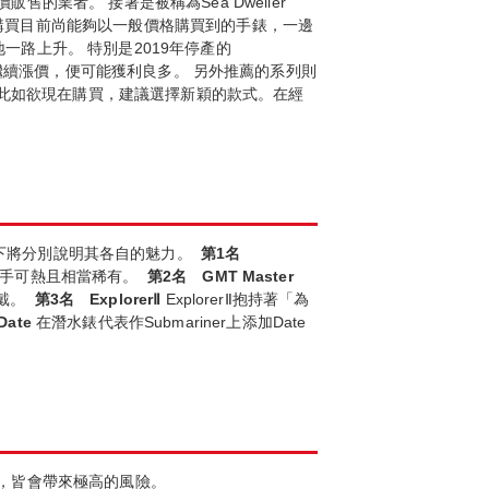
業者。 接著是被稱為Sea Dweller
建議購買目前尚能夠以一般價格購買到的手錶，一邊
地一路上升。 特別是2019年停產的
如果繼續漲價，便可能獲利良多。 另外推薦的系列則
高，因此如欲現在購買，建議選擇新穎的款式。在經
等等。以下將分別說明其各自的魅力。
第
1
名
炙手可熱且相當稀有。
第
2
名
GMT
Master
戴。
第
3
名
Explorer
Ⅱ
ExplorerⅡ抱持著「為
Date
在潛水錶代表作Submariner上添加Date
，皆會帶來極高的風險。