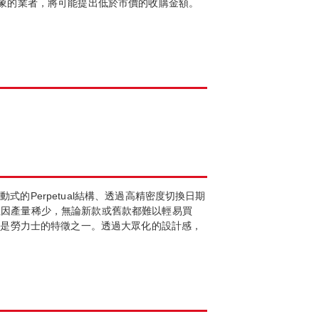
象的業者，將可能提出低於市價的收購金額。
式的Perpetual結構、透過高精密度切換日期
因產量稀少，無論新款或舊款都難以輕易買
亦是勞力士的特徵之一。透過大眾化的設計感，