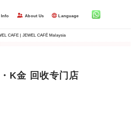
Info
About Us
Language
 | JEWEL CAFÉ Malaysia
・K金 回收专门店