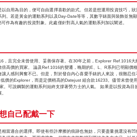
是以自用為目的，便可自由選擇喜歡的款式。但若是想運用投資技巧，狀
列。若是黃金的運動系列以及Day-Date等等，其數字錶面與裝飾並無
ellini款式仍可作為有趣的投資對象。此處僅針對高人氣的運動系列加以闡述。
.1016，且完全未曾使用、妥善保存著。在30年之前，Explorer Ref.
高價的買家。 論及Ref.1016的變遷，晚期的E、L、R系列已明顯
會讓人感到興奮不已。但是，對於發自內心喜愛手錶的人來說，很難忍住
價的Explorer，而是定價稍高的Datejust 組合款16233。儘管
買家。可說鋼製的運動系列始終支撐著勞力士的人氣。 如果是以投資為
展。
想自己配戴一下
相當適合的選擇。即使有些許摩擦的痕跡也無妨，只要盡量挑選沒有凹痕