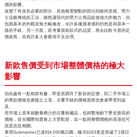
價所影響。
改變了有改良必要的部分，其他無需變動的部分則維持原樣。勞力
士這般傳統的工法，雖然讓現代的勞力士商品綻放強大的魅力，但
也因基本的外觀並無大幅修改，令許多擁護者感到仍然是與原本一
樣的手錶。另一方面，若考量當前款式的品質，再去比較今昔的定
價差異，也有許多人會覺得不太合理。
新款售價受到市場整體價格的極大
影響
但此處有一點相當有趣，即是若調升了新款的定價，則二手市場上
的舊款價格也會隨之上漲，古董手錶的價格當然也會連帶受到波
及。
而市場上原本就數量稀少的古董收藏品，也頻繁地創下歷史新高的
價格，並在國際拍賣會上大受歡迎，這一點與整體價格的高漲也可
說是息息相關。
軍用Submariner已達到4,000萬日圓，蠔式6263更是突破了1億日