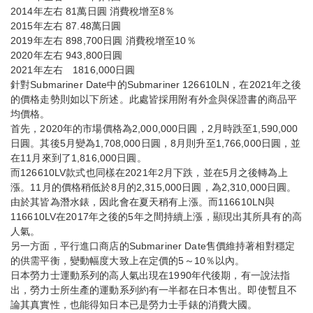
2014年左右 81萬日圓 消費稅增至8％
2015年左右 87.48萬日圓
2019年左右 898,700日圓 消費稅增至10％
2020年左右 943,800日圓
2021年左右 1816,000日圓
針對Submariner Date中的Submariner 126610LN，在2021年之後
的價格走勢則如以下所述。此處皆採用附有外盒與保證書的商品平
均價格。
首先，2020年的市場價格為2,000,000日圓，2月時跌至1,590,000
日圓。其後5月變為1,708,000日圓，8月則升至1,766,000日圓，並
在11月來到了1,816,000日圓。
而126610LV款式也同樣在2021年2月下跌，並在5月之後轉為上
漲。11月的價格稍低於8月的2,315,000日圓，為2,310,000日圓。
由於其皆為潛水錶，因此會在夏天稍有上漲。而116610LN與
116610LV在2017年之後的5年之間持續上漲，顯現出其所具有的高
人氣。
另一方面，平行進口商店的Submariner Date售價維持著相對穩定
的供需平衡，變動幅度大致上在定價的5～10％以內。
日本勞力士運動系列的高人氣出現在1990年代後期，有一說法指
出，勞力士所生產的運動系列約有一半都在日本售出。即使暫且不
論其真實性，也能得知日本已是勞力士手錶的消費大國。