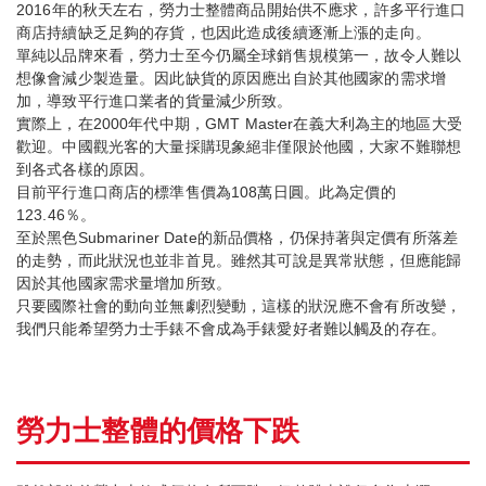
2016年的秋天左右，勞力士整體商品開始供不應求，許多平行進口
商店持續缺乏足夠的存貨，也因此造成後續逐漸上漲的走向。
單純以品牌來看，勞力士至今仍屬全球銷售規模第一，故令人難以
想像會減少製造量。因此缺貨的原因應出自於其他國家的需求增
加，導致平行進口業者的貨量減少所致。
實際上，在2000年代中期，GMT Master在義大利為主的地區大受
歡迎。中國觀光客的大量採購現象絕非僅限於他國，大家不難聯想
到各式各樣的原因。
目前平行進口商店的標準售價為108萬日圓。此為定價的
123.46％。
至於黑色Submariner Date的新品價格，仍保持著與定價有所落差
的走勢，而此狀況也並非首見。雖然其可說是異常狀態，但應能歸
因於其他國家需求量增加所致。
只要國際社會的動向並無劇烈變動，這樣的狀況應不會有所改變，
我們只能希望勞力士手錶不會成為手錶愛好者難以觸及的存在。
勞力士整體的價格下跌