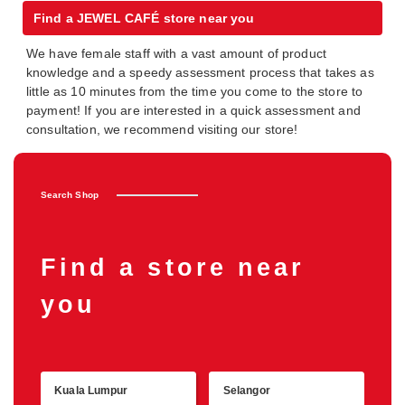
Find a JEWEL CAFÉ store near you
We have female staff with a vast amount of product
knowledge and a speedy assessment process that takes as
little as 10 minutes from the time you come to the store to
payment! If you are interested in a quick assessment and
consultation, we recommend visiting our store!
Search Shop
Find a store near
you
Kuala Lumpur
Selangor
Retu