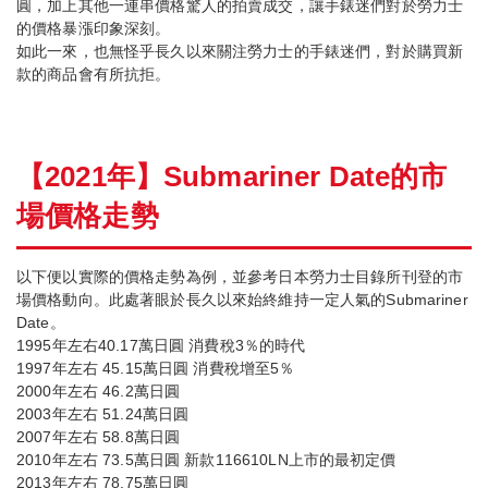
圓，加上其他一連串價格驚人的拍賣成交，讓手錶迷們對於勞力士
的價格暴漲印象深刻。
如此一來，也無怪乎長久以來關注勞力士的手錶迷們，對於購買新
款的商品會有所抗拒。
【
2021
年】
Submariner Date
的市
場價格走勢
以下便以實際的價格走勢為例，並參考日本勞力士目錄所刊登的市
場價格動向。此處著眼於長久以來始終維持一定人氣的Submariner
Date。
1995年左右40.17萬日圓 消費稅3％的時代
1997年左右 45.15萬日圓 消費稅增至5％
2000年左右 46.2萬日圓
2003年左右 51.24萬日圓
2007年左右 58.8萬日圓
2010年左右 73.5萬日圓 新款116610LN上市的最初定價
2013年左右 78.75萬日圓