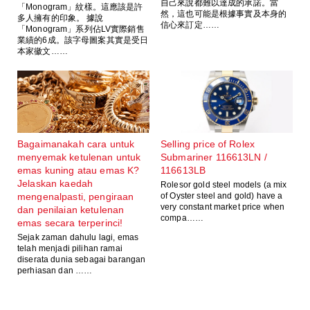
自己來說都難以達成的承諾。當
「Monogram」紋樣。這應該是許
然，這也可能是根據事實及本身的
多人擁有的印象。 據說
信心來訂定……
「Monogram」系列佔LV實際銷售
業績的6成。該字母圖案其實是受日
本家徽文……
Bagaimanakah cara untuk
Selling price of Rolex
menyemak ketulenan untuk
Submariner 116613LN /
emas kuning atau emas K?
116613LB
Jelaskan kaedah
Rolesor gold steel models (a mix
mengenalpasti, pengiraan
of Oyster steel and gold) have a
very constant market price when
dan penilaian ketulenan
compa……
emas secara terperinci!
Sejak zaman dahulu lagi, emas
telah menjadi pilihan ramai
diserata dunia sebagai barangan
perhiasan dan ……