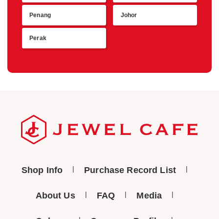
Penang
Johor
Perak
Shop Info
Purchase Record List
About Us
FAQ
Media