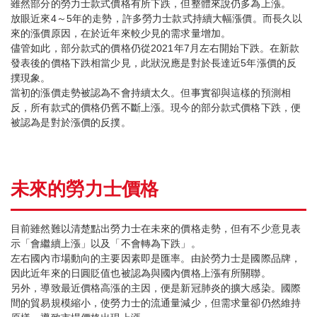
雖然部分的勞力士款式價格有所下跌，但整體來說仍多為上漲。
放眼近來4～5年的走勢，許多勞力士款式持續大幅漲價。而長久以
來的漲價原因，在於近年來較少見的需求量增加。
儘管如此，部分款式的價格仍從2021年7月左右開始下跌。在新款
發表後的價格下跌相當少見，此狀況應是對於長達近5年漲價的反
撲現象。
當初的漲價走勢被認為不會持續太久。但事實卻與這樣的預測相
反，所有款式的價格仍舊不斷上漲。現今的部分款式價格下跌，便
被認為是對於漲價的反撲。
未來的勞力士價格
目前雖然難以清楚點出勞力士在未來的價格走勢，但有不少意見表
示「會繼續上漲」以及「不會轉為下跌」。
左右國內市場動向的主要因素即是匯率。由於勞力士是國際品牌，
因此近年來的日圓貶值也被認為與國內價格上漲有所關聯。
另外，導致最近價格高漲的主因，便是新冠肺炎的擴大感染。國際
間的貿易規模縮小，使勞力士的流通量減少，但需求量卻仍然維持