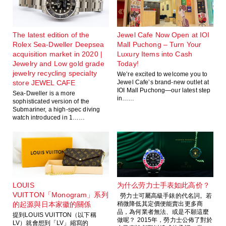
The latest edition of the
Jewel Cafe Now Open at IOI
Rolex Sea-Dweller Deepsea
Mall Puchong – Turn Your
acquisition market in 2020 |
Luxury Items into Cash
Jewelry and Low gold grade
Today!
jewelry recycling specialty
We’re excited to welcome you to
store JEWEL CAFE
Jewel Cafe’s brand-new outlet at
IOI Mall Puchong—our latest step
Sea-Dweller is a more
in……
sophisticated version of the
Submariner, a high-spec diving
watch introduced in 1……
LOUIS
为什么劳力士手表如此高价？
VUITTON「Monogram」系列
勞力士可屬高級手錶的代名詞。若
的起源與日本家徽的關係
稍微降低其定價便能賣出更多商
品，為何業者無法、或是不願這麼
提到LOUIS VUITTON（以下稱
做呢？ 2015年，勞力士公佈了對於
LV）就會想到「LV」縮寫的