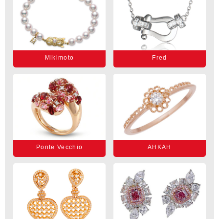
Mikimoto
Fred
Ponte Vecchio
AHKAH