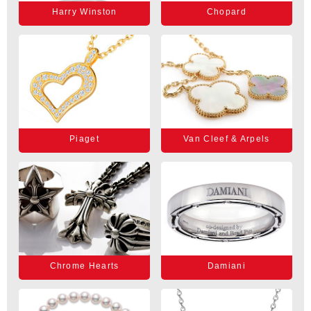
Harry Winston
Chopard
Piaget
Van Cleef & Arpels
Chrome Hearts
Damiani