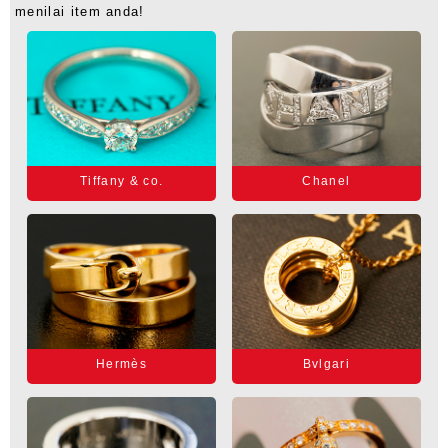
menilai item anda!
Tiffany & co.
Chanel
Hermès
Bvlgari