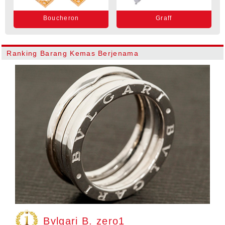
Boucheron
Graff
Ranking Barang Kemas Berjenama
Bvlgari B. zero1