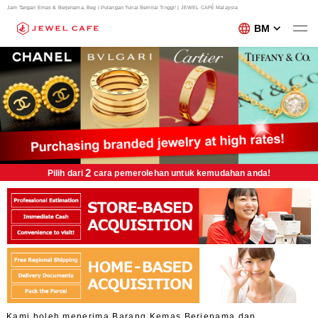
Jam Tangan Emas & Berjenama, Beg | Pulangan Tunai Bernilai Tinggi! | JEWEL CAFÉ Malaysia
BM
2
Pilih dari
cara pemerolehan untuk kemudahan anda!
Kami boleh menerima Barang Kemas Berjenama dan