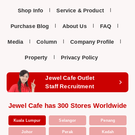
Shop Info
Service & Product
Purchase Blog
About Us
FAQ
Media
Column
Company Profile
Property
Privacy Policy
Jewel Cafe Outlet
Staff Recruitment
Jewel Cafe has 300 Stores Worldwide
Kuala Lumpur
Selangor
Penang
Johor
Perak
Kedah