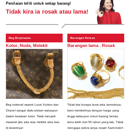
Penilaian teliti untuk setiap barang!
Tidak kira ia rosak atau lama!
Beg Berjenama
Barangan Kemas
Kotor, Noda, Melekit
Barangan lama . Rosak
Beg terkenal seperti Louis Vuitton dan
Tidak kira berapa lama reka bentuknya,
Chanel sangat dialu-alukan walaupun
kami membelinya dengan harga yang
dalam keadaan kotor. Tidak menjadi
tinggi walaupun untuk barang kemas
masalah jika ada rasa melekit atau bau
lama lebih dari 50 tahun yang lalu. Tidak
di dalamnya!
mengapa sekira ianya rosak! Kami boleh