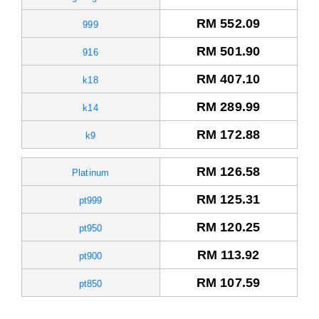
RM 552.09
999
RM 501.90
916
RM 407.10
k18
RM 289.99
k14
RM 172.88
k9
RM 126.58
Platinum
RM 125.31
pt999
RM 120.25
pt950
RM 113.92
pt900
RM 107.59
pt850