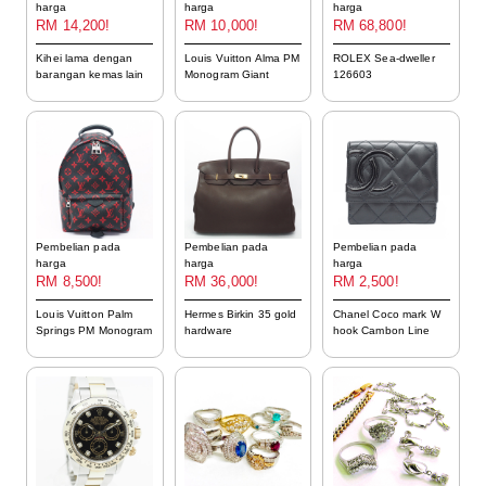
harga
harga
harga
RM 14,200!
RM 10,000!
RM 68,800!
Kihei lama dengan
Louis Vuitton Alma PM
ROLEX Sea-dweller
barangan kemas lain
Monogram Giant
126603
Pembelian pada
Pembelian pada
Pembelian pada
harga
harga
harga
RM 8,500!
RM 36,000!
RM 2,500!
Louis Vuitton Palm
Hermes Birkin 35 gold
Chanel Coco mark W
Springs PM Monogram
hardware
hook Cambon Line