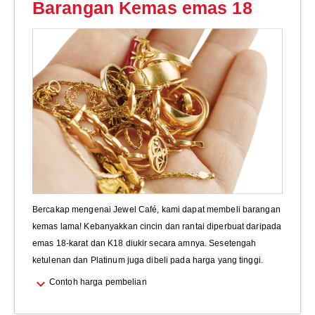
Barangan Kemas emas 18
Bercakap mengenai Jewel Café, kami dapat membeli barangan
kemas lama! Kebanyakkan cincin dan rantai diperbuat daripada
emas 18-karat dan K18 diukir secara amnya. Sesetengah
ketulenan dan Platinum juga dibeli pada harga yang tinggi.
expand_more
Contoh harga pembelian