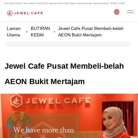
《Penang･Kedah》Dimanakah kedai untuk menjual emas, jam tangan berjenama dan beg berjenama | JEWEL CAFÉ
Laman
BUTIRAN
Jewel Cafe Pusat Membeli-belah
Utama
KEDAI
AEON Bukit Mertajam
Jewel Cafe Pusat Membeli-belah
AEON Bukit Mertajam