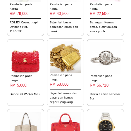
Pembelian pada
Pembelian pada
Pembelian pada
harga
harga
harga
RM 79,000!
RM 40,500!
RM 22,500!
ROLEX Cosmograph
Sejumlah besar
Barangan Kemas
Daytona Ref.
perhiasan emas dan
emas, platinum dan
116503G
perak
emas putih
Pembelian pada
Pembelian pada
Pembelian pada
harga
harga
harga
RM 58,800!
RM 5,860!
RM 56,710!
Sejumlah emas dan
Gucci GG Wicker Mini
Cincin berlian sebesar
barangan kemas
2ct
seperti jongkong