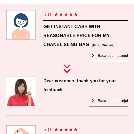
5.0
GET INSTANT CASH WITH
REASONABLE PRICE FOR MY
CHANEL SLING BAG
（60's・Woman）
chevron_right
Baca Lebih Lanjut
Dear customer, thank you for your
feedback.
chevron_right
Baca Lebih Lanjut
5.0