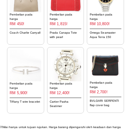
Pembelian pada
Pembelian pada
Pembelian pada
harga
harga
harga
RM 450!
RM 1,815!
RM 10,800!
Coach Charlie Carryall
Prada Canapa Tote
Omega Seamaster
with pearl
Aqua Terra 150
Pembelian pada
Pembelian pada
Pembelian pada
harga
harga
harga
RM 2,700!
RM 5,900!
RM 12,400!
BVLGARI SERPENTI
Tiffany T wire bracelet
Cartier Pasha
flap cover bag
Seatimer
※Nilai hanya untuk tujuan rujukan. Harga barang dipengaruhi oleh keadaan dan harga