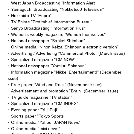
・West Japan Broadcasting "Information Alert"
・Yamaguchi Broadcasting "Nekketsu0 Television"
・Hokkaido TV "Enpro"
・TV Ehime "Profitable! Information Bureau"
・Sanyo Broadcasting "Information Plus"
・Women's weekly magazine "Women themselves"
・National newspaper “Sankei Shimbun”
・Online media "Nihon Keizai Shimbun electronic version"
・Advertising / Advertising "Commercial Photo" (March issue)
・Specialized magazine "CM NOW"
・National newspaper "Yomiuri Shimbun"
・Information magazine "Nikkei Entertainment!" (December
issue)
・Free paper “Wind and Rock” (November issue)
・Advertisement and promotion "Brain" (December issue)
・TV guide magazine "TV station"
・Specialized magazine "CM INDEX"
・Evening paper "Yuji Fuji"
・Sports paper "Tokyo Sports"
・Online media “Yahoo! JAPAN News”
・Online media “mixi news”