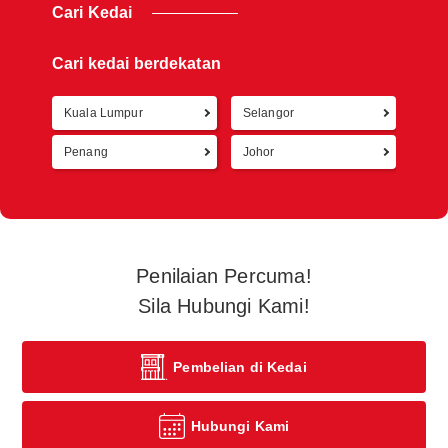
Cari Kedai
Cari kedai berdekatan
Kuala Lumpur
Selangor
Kemb
Penang
Johor
Penilaian Percuma!
Sila Hubungi Kami!
Pembelian di Kedai
Hubungi Kami