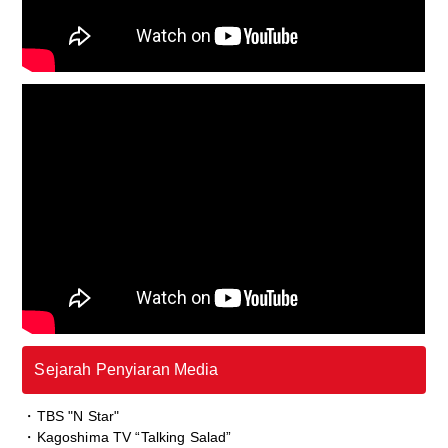
Sejarah Penyiaran Media
・TBS "N Star"
・Kagoshima TV “Talking Salad”