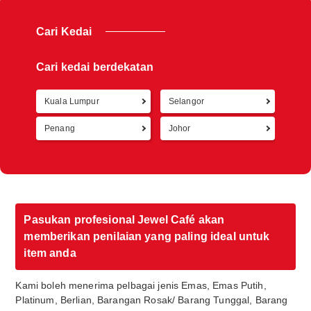
Cari Kedai
Cari kedai berdekatan
Kuala Lumpur
Selangor
Kemb
Penang
Johor
Pasukan profesional Jewel Café akan
memberikan penilaian yang paling ideal untuk
item anda
Kami boleh menerima pelbagai jenis Emas, Emas Putih,
Platinum, Berlian, Barangan Rosak/ Barang Tunggal, Barang