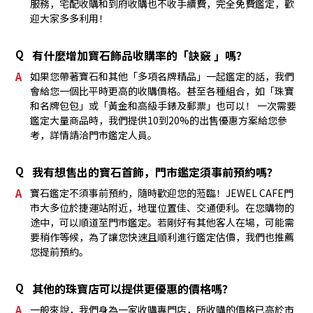
服務，宅配收購和到府收購也不收手續費，完全免費鑑定，歡
迎大家多多利用！
Q
有什麼增加寶石飾品收購率的「訣竅 」嗎？
A
如果您帶著寶石和其他「多項名牌精品」一起鑑定的話，我們
會給您一個比平時更高的收購價格。甚至各種組合，如「珠寶
和名牌包包」或「黃金和高級手錶及郵票」也可以！ 一次需要
鑑定大量商品時，我們提供10到20%的出售優惠方案給您參
考，詳情請洽門市鑑定人員。
Q
我有想售出的寶石首飾，門市鑑定須事前預約嗎？
A
寶石鑑定不須事前預約，隨時歡迎您的蒞臨！JEWEL CAFE門
市大多位於捷運站附近，地理位置佳、交通便利。在您購物的
途中，可以順道至門市鑑定。若剛好有其他客人在場，可能需
要稍作等候，為了讓您快速且順利進行鑑定估價，我們也推薦
您提前預約。
Q
其他的珠寶店可以提供更優惠的價格嗎？
A
一般來說，我們身為一家收購專門店，所收購的價格已高於市