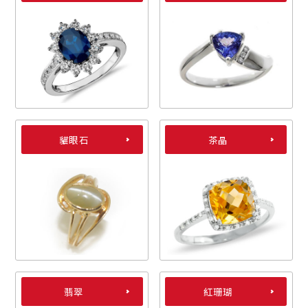
貓眼石
茶晶
翡翠
紅珊瑚