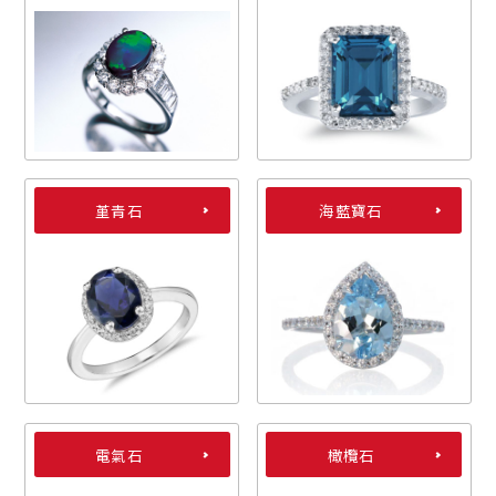
堇青石
海藍寶石
電氣石
橄欖石