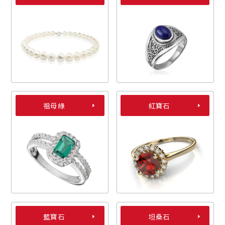
祖母綠
紅寶石
藍寶石
坦桑石