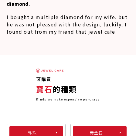
diamond.
welcoming and, I get a free drinks and snack. I
thought the assessment will be charge but
I bought a multiple diamond for my wife. but
nice its free. I am very satisfied with the price
he was not pleased with the design, luckily, I
given even though my multiple diamond ring
found out from my friend that jewel cafe
no cert. What is the best here, there have a
bought a diamond. I have a research and come
members benefit? I also get two spins for
to sell it. I am also satisfied with the price
luck draw. Good customer service and well
offered. I do not feel wasted and the money I
done!
can use to buy another diamond to her. jewel
cafe has a professional staff because they can
answer every question I have. they also give
可購買
good service even though I was a bit picky.
寶石
的種類
Congrats and keep it up.
Kinds we make expensive purchase
珍珠
青金石