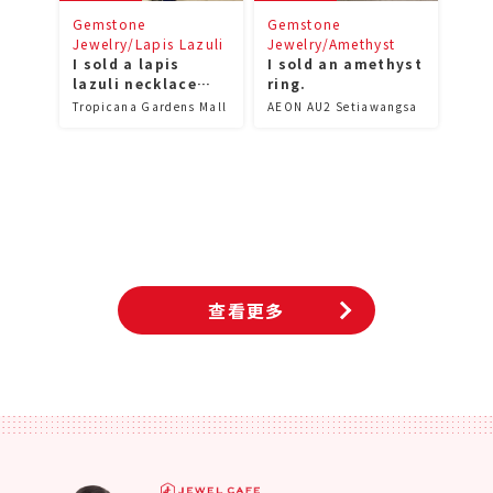
Gemstone
Gemstone
Jewelry/Lapis Lazuli
Jewelry/Amethyst
I sold a lapis
I sold an amethyst
lazuli necklace
ring.
and earring set!
Tropicana Gardens Mall
AEON AU2 Setiawangsa
查看更多