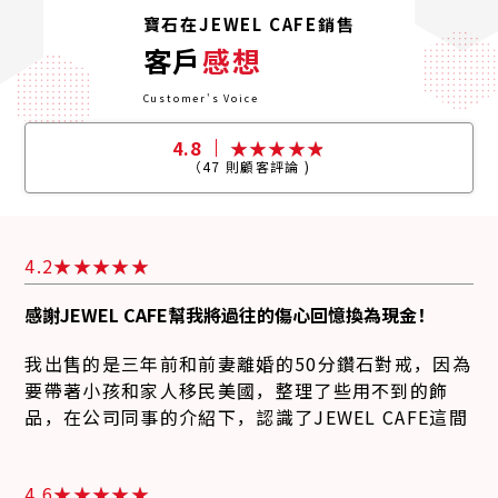
寶石在JEWEL CAFE銷售
客戶
感想
Customer's Voice
4.8
（
47
則顧客評論 )
4.2
感謝JEWEL CAFE幫我將過往的傷心回憶換為現金！
我出售的是三年前和前妻離婚的50分鑽石對戒，因為
要帶著小孩和家人移民美國，整理了些用不到的飾
品，在公司同事的介紹下，認識了JEWEL CAFE這間
日系店舖。在這邊工作這麼久，一直都沒發現有這麼
方便的收購店家，既定印象都是銀樓和珠寶店，當下
4.6
看到店員還很懷疑，這麼年輕會鑑定嗎?但當我實際