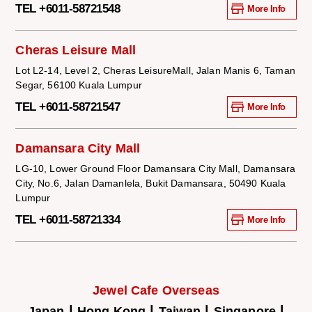
TEL +6011-58721548
More Info
Cheras Leisure Mall
Lot L2-14, Level 2, Cheras LeisureMall, Jalan Manis 6, Taman
Segar, 56100 Kuala Lumpur
TEL +6011-58721547
More Info
Damansara City Mall
LG-10, Lower Ground Floor Damansara City Mall, Damansara
City, No.6, Jalan Damanlela, Bukit Damansara, 50490 Kuala
Lumpur
TEL +6011-58721334
More Info
Jewel Cafe Overseas
|
|
|
|
Japan
Hong Kong
Taiwan
Singapore