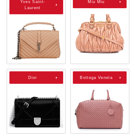
Yves Saint-
Miu Miu
Laurent
Dior
Bottega Veneta