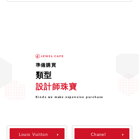
準備購買
類型
設計師珠寶
Kinds we make expensive purchase
Louis Vuitton
Chanel