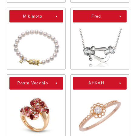
Mikimoto
Fred
Ponte Vecchio
AHKAH