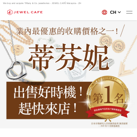
We buy and acquire Tiffany & Co. jewelleries - JEWEL CAFÉ Malaysia - ZH
CH