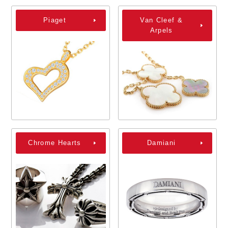
Piaget
Van Cleef &
Arpels
Chrome Hearts
Damiani