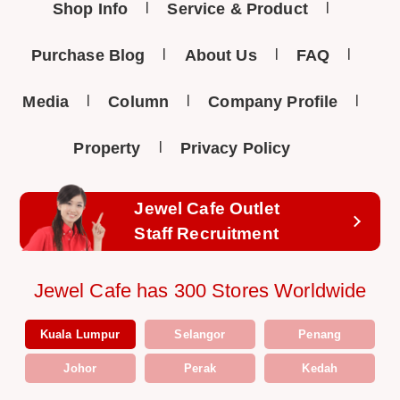
Shop Info
Service & Product
Purchase Blog
About Us
FAQ
Media
Column
Company Profile
Property
Privacy Policy
Jewel Cafe Outlet
Staff Recruitment
Jewel Cafe has 300 Stores Worldwide
Kuala Lumpur
Selangor
Penang
Johor
Perak
Kedah