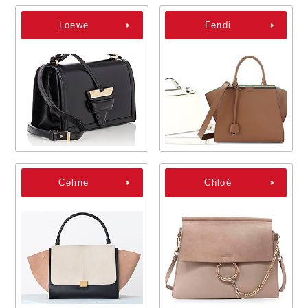
Loewe
Fendi
Celine
Chloé