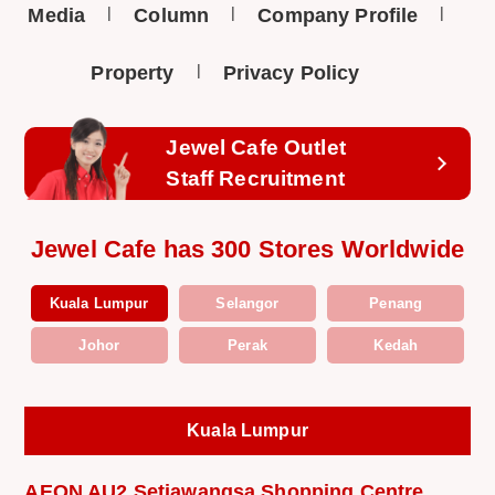
Media
Column
Company Profile
Property
Privacy Policy
Jewel Cafe Outlet
Staff Recruitment
Jewel Cafe has 300 Stores Worldwide
Kuala Lumpur
Selangor
Penang
Johor
Perak
Kedah
Kuala Lumpur
AEON AU2 Setiawangsa Shopping Centre