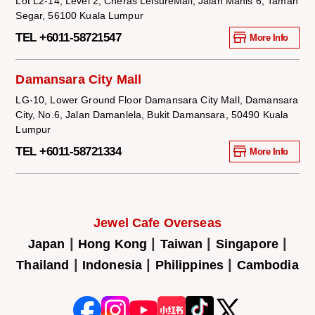
Lot L2-14, Level 2, Cheras LeisureMall, Jalan Manis 6, Taman
Segar, 56100 Kuala Lumpur
TEL +6011-58721547
More Info
Damansara City Mall
LG-10, Lower Ground Floor Damansara City Mall, Damansara
City, No.6, Jalan Damanlela, Bukit Damansara, 50490 Kuala
Lumpur
TEL +6011-58721334
More Info
Jewel Cafe Overseas
|
|
|
|
Japan
Hong Kong
Taiwan
Singapore
|
|
|
Thailand
Indonesia
Philippines
Cambodia