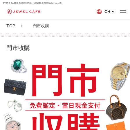
STORE BASED ACQUISITION - JEWEL CAFÉ Malaysia - ZH
CH
TOP
門市收購
門市收購