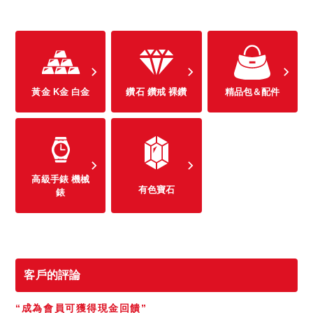
黃金 K金 白金
鑽石 鑽戒 裸鑽
精品包＆配件
高級手錶 機械
有色寶石
錶
客戶的評論
“成為會員可獲得現金回饋”