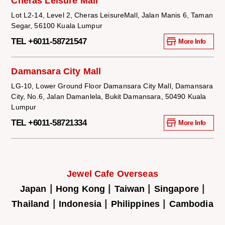
Cheras Leisure Mall
Lot L2-14, Level 2, Cheras LeisureMall, Jalan Manis 6, Taman
Segar, 56100 Kuala Lumpur
TEL +6011-58721547
More Info
Damansara City Mall
LG-10, Lower Ground Floor Damansara City Mall, Damansara
City, No.6, Jalan Damanlela, Bukit Damansara, 50490 Kuala
Lumpur
TEL +6011-58721334
More Info
Jewel Cafe Overseas
|
|
|
|
Japan
Hong Kong
Taiwan
Singapore
|
|
|
Thailand
Indonesia
Philippines
Cambodia