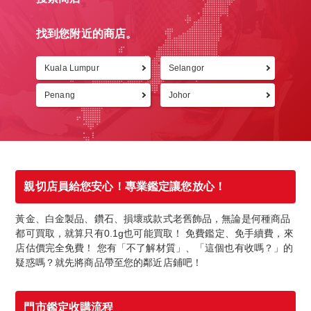
找到您附近的商店。
Kuala Lumpur
Selangor
返回
Penang
Johor
親切店員給您安心！專業鑑定讓您放心！
黃金、白金製品、鑽石、損壞或款式老舊飾品，無論是何種商品
都可買取，就算只有0.1g也可能買取！ 免費鑑定、免手續費，來
店估價完全免費！ 您有「不了解材質」、「這個也有收嗎？」的
疑惑嗎？就先將商品帶至您的鄰近店鋪吧！
門市鑑定收購流程