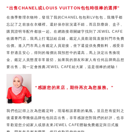
“出售CHANEL或LOUIS VUITTON包包時很棒的選擇”
在換季整理衣物時，發現了我的CHANEL包包和LV包包，我幾乎都
忘記了之前放在衣櫃裡。還好保存狀況還不錯，而且防塵袋、盒子、
購買證明等配件都放一起。在網路搜尋關鍵字找到了JEWEL CAFE
收購專門店，我馬上打電話給店鋪，鑑定人員歡迎我直接到門市免費
估價。進入門市馬上有鑑定人員迎接，坐下還提供免費飲料，感受非
常舒適且安心，得到的報價比我預想中的還高，馬上決定出售換現
金。鑑定人員態度非常親切，如果我的朋友和家人有任何品牌商品想
要出售，我一定會推薦JEWEL CAFE給大家，這是很棒的經驗！
“感謝您的來店，期待再次為您服務。”
我們也記得上次為您鑑定時，現場相談甚歡的氣氛，並且您有提到之
後還要再帶幾個品牌包包回店出售，非常感謝您對我們的好評，也非
常歡迎您介紹家人或朋友來JEWEL CAFE體驗免費鑑定與日式服