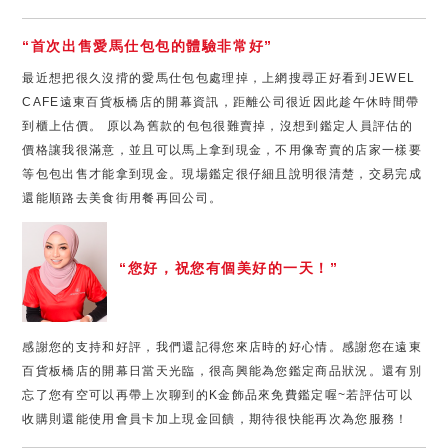
“首次出售愛馬仕包包的體驗非常好”
最近想把很久沒揹的愛馬仕包包處理掉，上網搜尋正好看到JEWEL
CAFE遠東百貨板橋店的開幕資訊，距離公司很近因此趁午休時間帶
到櫃上估價。 原以為舊款的包包很難賣掉，沒想到鑑定人員評估的
價格讓我很滿意，並且可以馬上拿到現金，不用像寄賣的店家一樣要
等包包出售才能拿到現金。現場鑑定很仔細且說明很清楚，交易完成
還能順路去美食街用餐再回公司。
“您好，祝您有個美好的一天！”
感謝您的支持和好評，我們還記得您來店時的好心情。感謝您在遠東
百貨板橋店的開幕日當天光臨，很高興能為您鑑定商品狀況。還有別
忘了您有空可以再帶上次聊到的K金飾品來免費鑑定喔~若評估可以
收購則還能使用會員卡加上現金回饋，期待很快能再次為您服務！