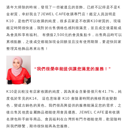
過年大掃除的時候，發現了一些被遺忘的首飾。已經不記得是不是K
金材質，幸好我去了JEWEL CAFE收購專門店！鑑定人員說明是
K10，是他們可以收購的純度，很多店家是不收購K10材質的。現場
鑑定時間很快速，我對於出售價格也感到很滿意，並且成交後還能成
為會員和享有福利。 有價值2,500元的會員集點卡，出售商品時可以
累積點數，之後成交都能加現金回饋並且沒有使用期限，要趕快回家
整理其他飾品再來出售！
“我們很榮幸能提供讓您滿意的服務！”
K10是比較沒有店家收購的純度，因為黃金含量僅僅只有41.7%，純
度低於常見的K14。 這也意味著 K10 會隨著時間的推移而改變顏
色，變成古銅色的黃色。我們很高興提供的服務能滿足您的需求，之
後出售其他貴金屬飾品都能使用會員優惠。JEWEL CAFE還有收購
名牌包和手錶等商品。會員福利在台灣所有門市都能使用，歡迎隨時
與我們聯繫，期待很快能再為您服務。