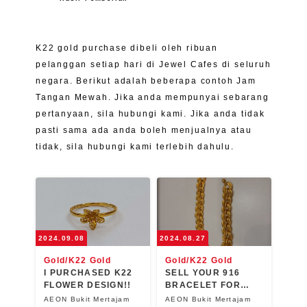
K22 gold purchase dibeli oleh ribuan
pelanggan setiap hari di Jewel Cafes di seluruh
negara. Berikut adalah beberapa contoh Jam
Tangan Mewah. Jika anda mempunyai sebarang
pertanyaan, sila hubungi kami. Jika anda tidak
pasti sama ada anda boleh menjualnya atau
Pembelian Emas > 20k
Pembelian Emas > 18k
tidak, sila hubungi kami terlebih dahulu.
18k Gold / 20k Gold
18K Gold Jewelry in
Jewelry
Bulk
Kami membelinya!
Kami membelinya!
Pembelian Bernilai Tinggi
Pembelian Bernilai Tinggi
7,500
5,600
RM
RM
2024.09.08
2024.08.27
Gold/K22 Gold
Gold/K22 Gold
I PURCHASED K22
SELL YOUR 916
FLOWER DESIGN!!
BRACELET FOR
CASH NOW !
AEON Bukit Mertajam
AEON Bukit Mertajam