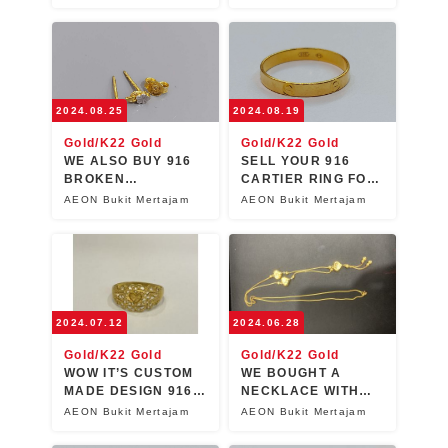
Pembelian Emas > 18k
Pembelian Emas > 18k
18k Gold Brooch
Kihei Jewelry
2024.08.25
2024.08.19
Kami membelinya!
Kami membelinya!
Gold/K22 Gold
Gold/K22 Gold
Pembelian Bernilai Tinggi
Pembelian Bernilai Tinggi
WE ALSO BUY 916
SELL YOUR 916
1,550
5,000
BROKEN
CARTIER RING FOR
RM
RM
EARRINGS!
CASH NOW !
AEON Bukit Mertajam
AEON Bukit Mertajam
2024.07.12
2024.06.28
Gold/K22 Gold
Gold/K22 Gold
WOW IT’S CUSTOM
WE BOUGHT A
MADE DESIGN 916
NECKLACE WITH
RING !
LOVE DESIGN
AEON Bukit Mertajam
AEON Bukit Mertajam