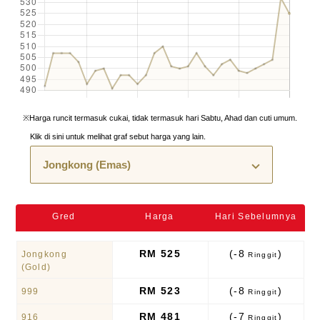
※Harga runcit termasuk cukai, tidak termasuk hari Sabtu, Ahad dan cuti umum.
Klik di sini untuk melihat graf sebut harga yang lain.
Gred
Harga
Hari Sebelumnya
RM 525
(-8
)
Jongkong
Ringgit
(Gold)
RM 523
(-8
)
999
Ringgit
RM 481
(-7
)
916
Ringgit