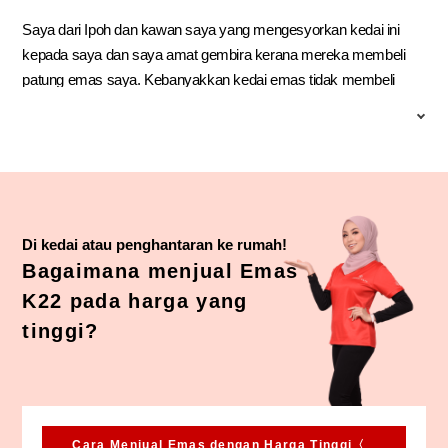
Saya dari Ipoh dan kawan saya yang mengesyorkan kedai ini
kepada saya dan saya amat gembira kerana mereka membeli
patung emas saya. Kebanyakkan kedai emas tidak membeli
patung emas kerana takut walaupun patung itu mempunyai cop
tanda 999.9 atau 916. Pekerja yang melayani saya amat ramah
dan professional. Mereka semua mengikuti SOP semasa yang
ditetapkan oleh KKM. Saya pernah ke Jepun dan konsep yang
diperaktikkan di kedai ini sama seperti yang di Jepun juga.
Mereka menawarkan wang tunai serta merta selepas urusan
Di kedai atau penghantaran ke rumah!
niaga dilakukan. Mereka juga menerangkan semua maklumat
Bagaimana menjual Emas
sebelum menawarkan harga. Mereka juga menyidang makanan
K22 pada harga yang
ringan dan air. Semestinya saya akan berkunjung lagi kesini.
tinggi?
Cara Menjual Emas dengan Harga Tinggi〈