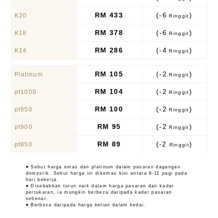
RM 433
(-6
)
K20
Ringgit
RM 378
(-6
)
K18
Ringgit
RM 286
(-4
)
K14
Ringgit
RM 105
(-2
)
Platinum
Ringgit
RM 104
(-2
)
pt1000
Ringgit
RM 100
(-2
)
pt950
Ringgit
RM 95
(-2
)
pt900
Ringgit
RM 89
(-2
)
pt850
Ringgit
● Sebut harga emas dan platinum dalam pasaran dagangan
domestik. Sebut harga ini dikemas kini antara 9-11 pagi pada
hari bekerja.
● Disebabkan turun naik dalam harga pasaran dan kadar
pertukaran, ia mungkin berbeza daripada kadar pasaran
sebenar.
● Berbeza daripada harga belian dalam kedai.