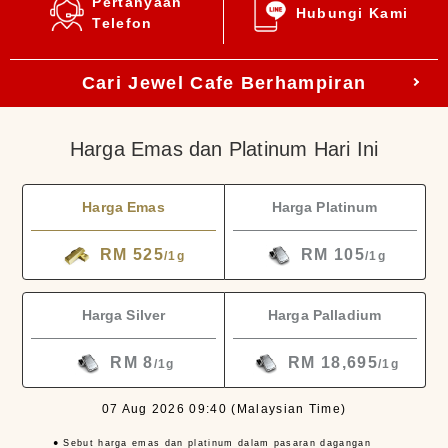
Pertanyaan
Hubungi Kami
Telefon
Cari Jewel Cafe Berhampiran
Harga Emas dan Platinum Hari Ini
Harga Emas
Harga Platinum
RM 525
RM 105
/1g
/1g
Harga Silver
Harga Palladium
RM 8
RM 18,695
/1g
/1g
07 Aug 2026 09:40
(Malaysian Time)
● Sebut harga emas dan platinum dalam pasaran dagangan