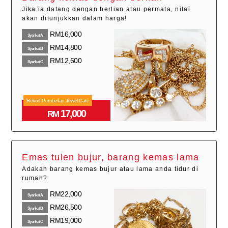
Jika ia datang dengan berlian atau permata, nilai
akan ditunjukkan dalam harga!
RM16,000
SyarikatA
RM14,800
SyarikatB
RM12,600
SyarikatC
Rekod Pembelian Jewel Cafe
17,000
RM
Emas tulen bujur, barang kemas lama
Adakah barang kemas bujur atau lama anda tidur di
rumah?
RM22,000
SyarikatA
RM26,500
SyarikatB
RM19,000
SyarikatC