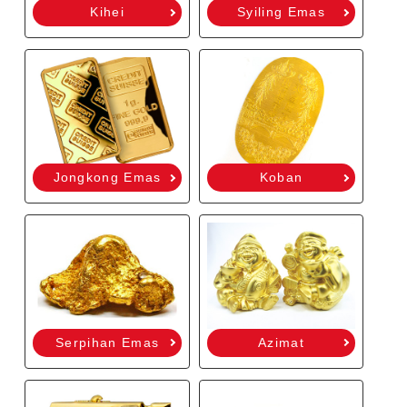
Kihei
Syiling Emas
Jongkong Emas
Koban
Serpihan Emas
Azimat