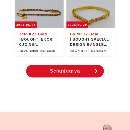
2024.06.25
2024.06.20
Gold/K22 Gold
Gold/K22 Gold
I BOUGHT ‘EKOR
I BOUGHT SPECIAL
KUCING’
DESIGN BANGLE
BRACELET!!
FOR CASH
AEON Bukit Mertajam
AEON Bukit Mertajam
Selanjutnya