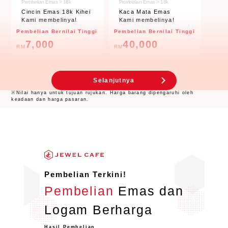
Pembelian Emas > 18k
Pembelian Emas > 18k
Cincin Emas 18k Kihei
Kaca Mata Emas
Kami membelinya!
Kami membelinya!
Pembelian Bernilai Tinggi
Pembelian Bernilai Tinggi
7,000
40,000
RM
RM
Selanjutnya
※Nilai hanya untuk tujuan rujukan. Harga barang dipengaruhi oleh
keadaan dan harga pasaran.
Pembelian Emas > 18k
Pembelian Emas > 24k
Pembelian Terkini!
Kihei 18k Gold
24k Gold Scrap
Kami membelinya!
Kami membelinya!
Pembelian
Emas dan
Pembelian Bernilai Tinggi
Pembelian Bernilai Tinggi
Logam Berharga
24,000
3,500
RM
RM
Hasil Pembelian