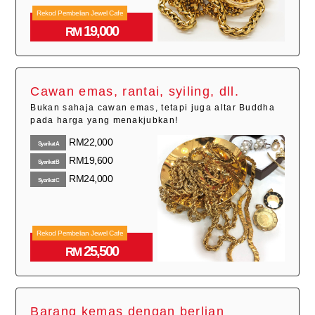
Rekod Pembelian Jewel Cafe
19,000
RM
Cawan emas, rantai, syiling, dll.
Bukan sahaja cawan emas, tetapi juga altar Buddha
pada harga yang menakjubkan!
RM22,000
SyarikatA
RM19,600
SyarikatB
RM24,000
SyarikatC
Rekod Pembelian Jewel Cafe
25,500
RM
Barang kemas dengan berlian