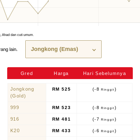
u, Ahad dan cuti umum.
yang lain.
Gred
Harga
Hari Sebelumnya
Jongkong
RM 525
(-8
)
Ringgit
(Gold)
999
RM 523
(-8
)
Ringgit
916
RM 481
(-7
)
Ringgit
K20
RM 433
(-6
)
Ringgit