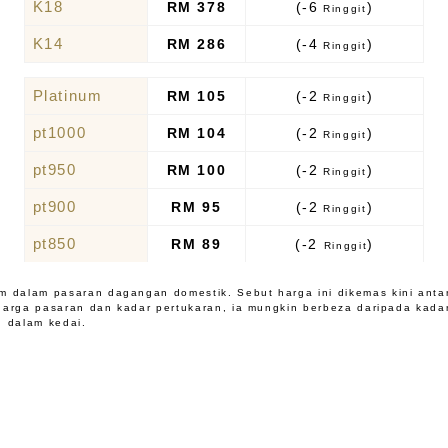
K18
RM 378
(-6
)
Ringgit
K14
RM 286
(-4
)
Ringgit
Platinum
RM 105
(-2
)
Ringgit
pt1000
RM 104
(-2
)
Ringgit
pt950
RM 100
(-2
)
Ringgit
pt900
RM 95
(-2
)
Ringgit
pt850
RM 89
(-2
)
Ringgit
m dalam pasaran dagangan domestik. Sebut harga ini dikemas kini antar
harga pasaran dan kadar pertukaran, ia mungkin berbeza daripada kada
n dalam kedai.