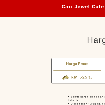
Cari Jewel Caf
Harg
Harga Emas
RM 525
/1g
● Sebut harga emas dan p
bekerja.
● Disebabkan turun naik 