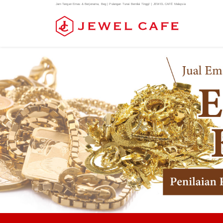
Jam Tangan Emas & Berjenama, Beg | Pulangan Tunai Bernilai Tinggi! | JEWEL CAFÉ Malaysia