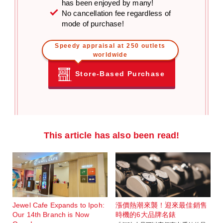
has been enjoyed by many!
No cancellation fee regardless of
mode of purchase!
Speedy appraisal at 250 outlets
worldwide
Store-Based Purchase
This article has also been read!
Jewel Cafe Expands to Ipoh:
漲價熱潮來襲！迎來最佳銷售
Our 14th Branch is Now
時機的6大品牌名錶