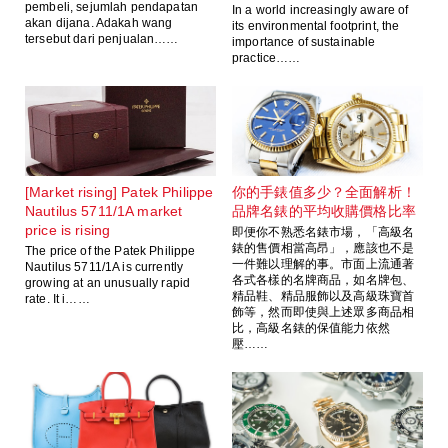
pembeli, sejumlah pendapatan
In a world increasingly aware of
akan dijana. Adakah wang
its environmental footprint, the
tersebut dari penjualan……
importance of sustainable
practice……
[Market rising] Patek Philippe
你的手錶值多少？全面解析！
Nautilus 5711/1A market
品牌名錶的平均收購價格比率
price is rising
即便你不熟悉名錶市場，「高級名
錶的售價相當高昂」，應該也不是
The price of the Patek Philippe
一件難以理解的事。市面上流通著
Nautilus 5711/1A is currently
各式各樣的名牌商品，如名牌包、
growing at an unusually rapid
精品鞋、精品服飾以及高級珠寶首
rate. It i……
飾等，然而即使與上述眾多商品相
比，高級名錶的保值能力依然
壓……