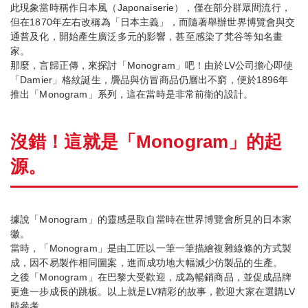
此現象當時稱作日本風（Japonaiserie），僅在部分群眾間流行，
但在1870年左右改稱為「日本主義」，而隨著舉辦世界博覽會與交
通普及化，開始產生廣泛多元的影響，甚至感染了梵谷等知名畫
家。
那麼，言歸正傳，來探討「Monogram」吧！由於LV公司擔心即使
「Damier」格紋誕生，贗品與仿冒商品仍層出不窮，便於1896年
推出「Monogram」系列，這在當時是非常前衛的設計。
沒錯！這就是「Monogram」的起
源。
據說「Monogram」的靈感是取自當時在世界博覽會所見的日本家
徽。
當時，「Monogram」是由工匠以一筆一筆描繪複雜線條的方式製
成，因不易製作相同圖案，進而成功地大幅減少仿製品的生產。
之後「Monogram」在巴黎大受歡迎，成為暢銷商品，並促成品牌
更進一步成長的跳板。以上就是LV精彩的故事，歡迎大家在選購LV
時參考。