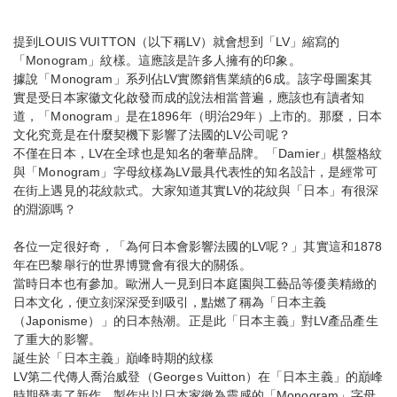
提到LOUIS VUITTON（以下稱LV）就會想到「LV」縮寫的
「Monogram」紋樣。這應該是許多人擁有的印象。
據說「Monogram」系列佔LV實際銷售業績的6成。該字母圖案其
實是受日本家徽文化啟發而成的說法相當普遍，應該也有讀者知
道，「Monogram」是在1896年（明治29年）上市的。那麼，日本
文化究竟是在什麼契機下影響了法國的LV公司呢？
不僅在日本，LV在全球也是知名的奢華品牌。「Damier」棋盤格紋
與「Monogram」字母紋樣為LV最具代表性的知名設計，是經常可
在街上遇見的花紋款式。大家知道其實LV的花紋與「日本」有很深
的淵源嗎？
各位一定很好奇，「為何日本會影響法國的LV呢？」其實這和1878
年在巴黎舉行的世界博覽會有很大的關係。
當時日本也有參加。歐洲人一見到日本庭園與工藝品等優美精緻的
日本文化，便立刻深深受到吸引，點燃了稱為「日本主義
（Japonisme）」的日本熱潮。正是此「日本主義」對LV產品產生
了重大的影響。
誕生於「日本主義」巔峰時期的紋樣
LV第二代傳人喬治威登（Georges Vuitton）在「日本主義」的巔峰
時期發表了新作。製作出以日本家徽為靈感的「Monogram」字母