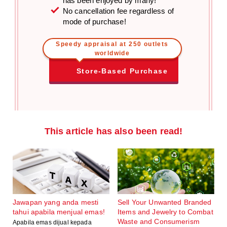
has been enjoyed by many!
No cancellation fee regardless of
mode of purchase!
Speedy appraisal at 250 outlets
worldwide
Store-Based Purchase
This article has also been read!
Jawapan yang anda mesti
Sell Your Unwanted Branded
tahui apabila menjual emas!
Items and Jewelry to Combat
Waste and Consumerism
Apabila emas dijual kepada