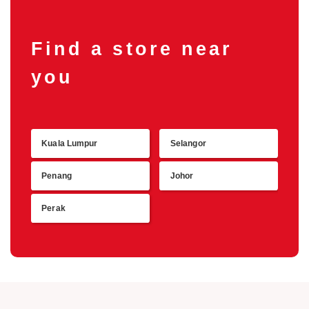
Find a store near
you
Kuala Lumpur
Selangor
Retu
Penang
Johor
Perak