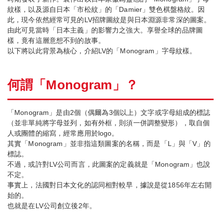
紋樣，以及源自日本「市松紋」的「Damier」雙色棋盤格紋。因
此，現今依然經常可見的LV招牌圖紋是與日本淵源非常深的圖案。
由此可見當時「日本主義」的影響力之強大。享譽全球的品牌圖
樣，竟有這層意想不到的故事。
以下將以此背景為核心，介紹LV的「Monogram」字母紋樣。
何謂「Monogram」？
「Monogram」是由2個（偶爾為3個以上）文字或字母組成的標誌
（並非單純將字母並列，如有外框，則須一併調整變形），取自個
人或團體的縮寫，經常應用於logo。
其實「Monogram」並非指這類圖案的名稱，而是「L」與「V」的
標誌。
不過，或許對LV公司而言，此圖案的定義就是「Monogram」也說
不定。
事實上，法國對日本文化的認同相對較早，據說是從1856年左右開
始的。
也就是在LV公司創立後2年。