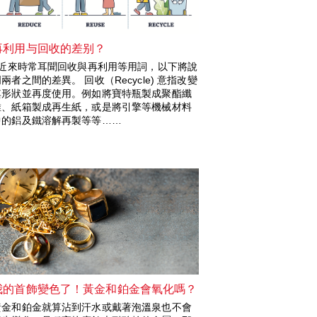
再利用与回收的差别？
近來時常耳聞回收與再利用等用詞，以下將說
兩者之間的差異。 回收（Recycle) 意指改變
其形狀並再度使用。例如將寶特瓶製成聚酯纖
維、紙箱製成再生紙，或是將引擎等機械材料
中的鋁及鐵溶解再製等等……
我的首飾變色了！黃金和鉑金會氧化嗎？
黃金和鉑金就算沾到汗水或戴著泡溫泉也不會