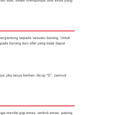
an asid, selain mempunyai sifat kimia yang
 bergantung kepada sesuatu barang. Untuk
pada barang dan sifat yang tidak dapat
a, jika ianya berlian, dicop “D”, zamrud
ga menilai gigi emas, serbuk emas, patung