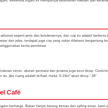
s logam. Kesemua logam ini mempunyai ketahanan hakisan dan ketahan
klumat seperti jenis dan ketulenannya, dan cop itu adalah berbeza
besar dan jelas, terdapat juga cop yang sukar difahami bergantung ke
menggunakan kanta pembesar.
ketulenan cincin, ukuran permata dan jenama juga turut dicop. Contohny
ain itu, jika ruang adalah terhad, maka “0.28ct” akan dicop “.28”.
el Café
ogam berharga. Bukan hanya barang kemas dan syiling emas, kami ju