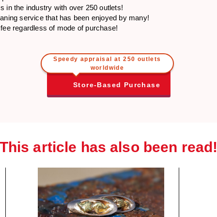
 in the industry with over 250 outlets!
eaning service that has been enjoyed by many!
 fee regardless of mode of purchase!
Speedy appraisal at 250 outlets
worldwide
Store-Based Purchase
This article has also been read