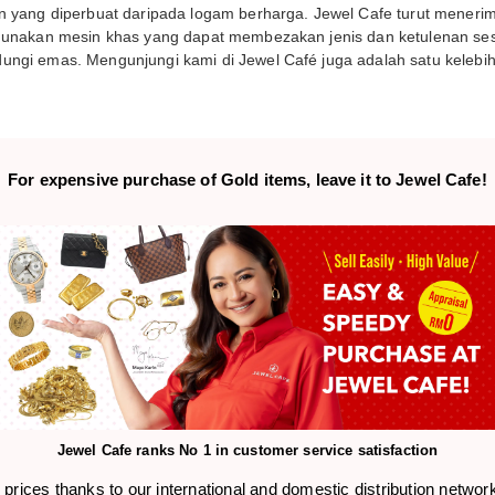
 yang diperbuat daripada logam berharga. Jewel Cafe turut menerima
gunakan mesin khas yang dapat membezakan jenis dan ketulenan se
ngi emas. Mengunjungi kami di Jewel Café juga adalah satu kelebi
For expensive purchase of
Gold items,
leave it to Jewel Cafe!
Jewel Cafe ranks
No 1 in customer service satisfaction
prices thanks to our international and domestic distribution networ