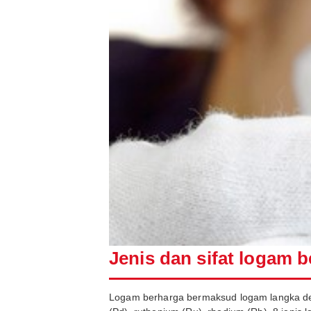
Jenis dan sifat logam 
Logam berharga bermaksud logam langka denga