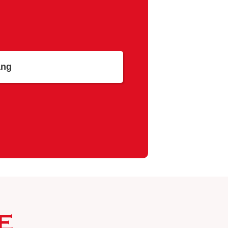
Return to area selection
ang