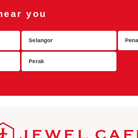
 near you
Selangor
Pen
Perak