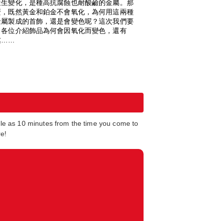
產生變化，是種高抗腐蝕也耐酸鹼的金屬。那
麼，既然黃金和鉑金不會氧化，為何用這兩種
金屬製成的首飾，還是會變色呢？這次我們要
向各位介紹飾品為何會因氧化而變色，還有
處……
tle as 10 minutes from the time you come to
re!