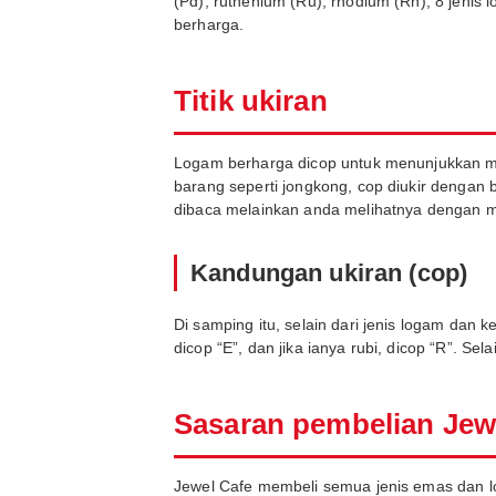
(Pd), ruthenium (Ru), rhodium (Rh), 8 jeni
berharga.
Titik ukiran
Logam berharga dicop untuk menunjukkan ma
barang seperti jongkong, cop diukir dengan 
dibaca melainkan anda melihatnya dengan 
Kandungan ukiran (cop)
Di samping itu, selain dari jenis logam dan 
dicop “E”, dan jika ianya rubi, dicop “R”. Sel
Sasaran pembelian Jew
Jewel Cafe membeli semua jenis emas dan l